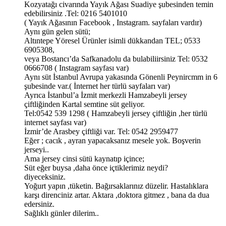
Kozyatağı civarında Yayık Ağası Suadiye şubesinden temin
edebilirsiniz .Tel: 0216 5401010
( Yayık Ağasının Facebook , Instagram. sayfaları vardır)
Aynı gün gelen sütü;
Altıntepe Yöresel Ürünler isimli dükkandan TEL; 0533
6905308,
veya Bostancı’da Safkanadolu da bulabiliirsiniz Tel: 0532
0666708 ( Instagram sayfası var)
Aynı süt İstanbul Avrupa yakasında Gönenli Peynircmm in 6
şubesinde var.( İnternet her türlü sayfaları var)
Ayrıca İstanbul’a İzmit merkezli Hamzabeyli jersey
çiftliğinden Kartal semtine süt geliyor.
Tel:0542 539 1298 ( Hamzabeyli jersey çiftliğin ,her türlü
internet sayfası var)
İzmir’de Arasbey çiftliği var. Tel: 0542 2959477
Eğer ; cacık , ayran yapacaksanız mesele yok. Boşverin
jerseyi..
Ama jersey cinsi sütü kaynatıp içince;
Süt eğer buysa ,daha önce içtiklerimiz neydi?
diyeceksiniz.
Yoğurt yapın ,tüketin. Bağırsaklarınız düzelir. Hastalıklara
karşı direnciniz artar. Aktara ,doktora gitmez , bana da dua
edersiniz.
Sağlıklı günler dilerim..