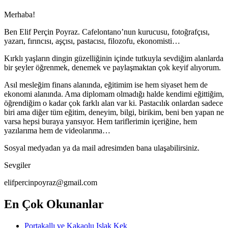
Merhaba!
Ben Elif Perçin Poyraz. Cafelontano’nun kurucusu, fotoğrafçısı,
yazarı, fırıncısı, aşçısı, pastacısı, filozofu, ekonomisti…
Kırklı yaşların dingin güzelliğinin içinde tutkuyla sevdiğim alanlarda
bir şeyler öğrenmek, denemek ve paylaşmaktan çok keyif alıyorum.
Asıl mesleğim finans alanında, eğitimim ise hem siyaset hem de
ekonomi alanında. Ama diplomam olmadığı halde kendimi eğittiğim,
öğrendiğim o kadar çok farklı alan var ki. Pastacılık onlardan sadece
biri ama diğer tüm eğitim, deneyim, bilgi, birikim, beni ben yapan ne
varsa hepsi buraya yansıyor. Hem tariflerimin içeriğine, hem
yazılarıma hem de videolarıma…
Sosyal medyadan ya da mail adresimden bana ulaşabilirsiniz.
Sevgiler
elifpercinpoyraz@gmail.com
En Çok Okunanlar
Portakallı ve Kakaolu Islak Kek