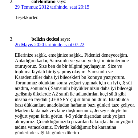
cafelontano
says:
29 Temmuz 2012 tarihinde, saat 20:15
Teşekkürler.
belizin dedesi
says:
26 Mayıs 2020 tarihinde, saat 07:22
Ellerinize sağlık, emeğinize sağlık.. Pidenizi deneyeceğim.
Anladığım kadar, Samsunlu ve yakın yerleşim birimlerinde
oturuyoruz. Size ben de bir bilgimi paylaşayım. Size ve
topluma faydalı bir iş yapmış olayım. Samsunlu ve
Karadenizliler daha iyi bilecekleri bu konuyu yazıyorum.
Torunumuz olduktan sonra yoğurt yapmak için en iyi çiğ süt
aradım, sonunda ( Samsunlu büyüklerinizin daha iyi bileceği
,gelişmiş ülkelerde A2 sınıfı ile adlandırılan keçi sütü gibi
insana en faydalı ) JERSEY çiğ sütünü buldum. İstanbulda
bazı dükkanlara anadoludan haftanın bazı günleri taze geliyor.
Madem ki damak zevkine düşkünsünüz, Jersey sütüyle bir
yoğurt yapın farkı görün. 4-5 yıldır dışarıdan artık yoğurt
almıyoruz. Çocukluğunuzda pazardan bakraçla alınan yoğurt
tadına varacaksınız. Evlerde kaldığımız bu karantina
günlerinde sağlıklı günler dilerim..