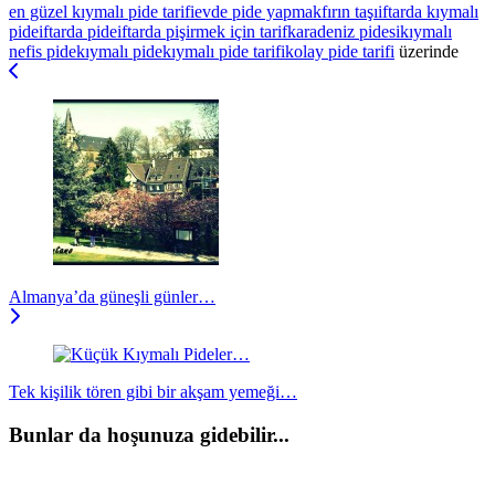
en güzel kıymalı pide tarifi
evde pide yapmak
fırın taşı
iftarda kıymalı
pide
iftarda pide
iftarda pişirmek için tarif
karadeniz pidesi
kıymalı
nefis pide
kıymalı pide
kıymalı pide tarifi
kolay pide tarifi
üzerinde
Yazı
dolaşımı
Almanya’da güneşli günler…
Tek kişilik tören gibi bir akşam yemeği…
Bunlar da hoşunuza gidebilir...