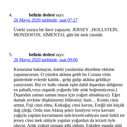
belizin dedesi
says:
26 Mayıs 2020 tarihinde, saat 07:27
Üsteki yazıya bir ilave yapayım. JERSEY ..HOLLSTEİN,
MONDOFON, SİMENTAL gibi bir inek cinsidir.
belizin dedesi
says:
26 Mayıs 2020 tarihinde, saat 09:06
Kusuruma bakmayın, üsteki yazılarıma düzeltme ekleme
yapamıyorum. O yüzden aklıma geldi bu Corana virüs
günlerinde evlerde kaldık , gelip gidip aklima geldikçe
yazıyorum. Biz ev halkı olarak eşim dahil dışarıdan aldığımız
en pahallı,veya organik yoğurdu bile artık beğenmiyoruz.(
Dışarıdan zaman zaman maya için yoğurt almaktayız). Eğer
damak zevkine düşkünseniz biliirsiniz; hani… Komis cinsi
armut, Fuji cinsi elma, Kırkağaç cinsi kavun, Ereğli nin küçük
dağ çileği, Ordu nun Akkuş şeker fasulyesi veya kavram
yağıyla yapılan kavurmanın tadı-lezzeti-rahiyası nasıl farklı ise
jersey cinsi inek sütüyle yapılan yoğurdun da lezzeti öyle
oluyor. Artık yoğurt uzmanı gibi oldum. Eskiden manda sütü