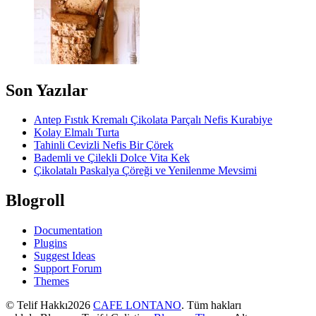
Son Yazılar
Antep Fıstık Kremalı Çikolata Parçalı Nefis Kurabiye
Kolay Elmalı Turta
Tahinli Cevizli Nefis Bir Çörek
Bademli ve Çilekli Dolce Vita Kek
Çikolatalı Paskalya Çöreği ve Yenilenme Mevsimi
Blogroll
Documentation
Plugins
Suggest Ideas
Support Forum
Themes
© Telif Hakkı2026
CAFE LONTANO
. Tüm hakları