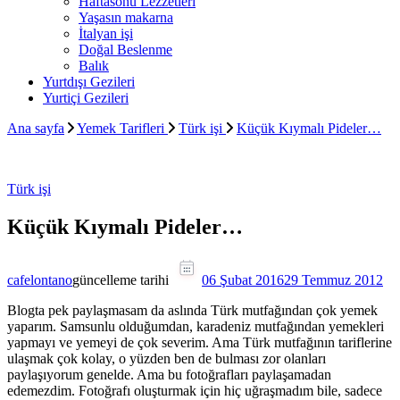
Haftasonu Lezzetleri
Yaşasın makarna
İtalyan işi
Doğal Beslenme
Balık
Yurtdışı Gezileri
Yurtiçi Gezileri
Ana sayfa
Yemek Tarifleri
Türk işi
Küçük Kıymalı Pideler…
Türk işi
Küçük Kıymalı Pideler…
cafelontano
güncelleme tarihi
06 Şubat 2016
29 Temmuz 2012
Blogta pek paylaşmasam da aslında Türk mutfağından çok yemek
yaparım. Samsunlu olduğumdan, karadeniz mutfağından yemekleri
yapmayı ve yemeyi de çok severim. Ama Türk mutfağının tariflerine
ulaşmak çok kolay, o yüzden ben de bulması zor olanları
paylaşıyorum genelde. Ama bu fotoğrafları paylaşamadan
edemezdim. Fotoğrafı oluşturmak için hiç uğraşmadım bile, sadece