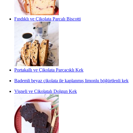
Fındıklı ve Çikolata Parçalı Biscotti
Portakallı ve Çikolata Parçacıklı Kek
Bademli beyaz çikolata ile kaplanmış limonlu böğürtlenli kek
Vişneli ve Çikolatalı Dolgun Kek