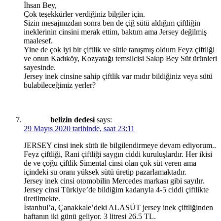
İhsan Bey,
Çok teşekkürler verdiğiniz bilgiler için.
Sizin mesajınızdan sonra ben de çiğ sütü aldığım çiftliğin
ineklerinin cinsini merak ettim, baktım ama Jersey değilmiş
maalesef.
Yine de çok iyi bir çiftlik ve sütle tanışmış oldum Feyz çiftliği
ve onun Kadıköy, Kozyatağı temsilcisi Sakıp Bey Süt ürünleri
sayesinde.
Jersey inek cinsine sahip çiftlik var mıdır bildiğiniz veya sütü
bulabileceğimiz yerler?
belizin dedesi
says:
29 Mayıs 2020 tarihinde, saat 23:11
JERSEY cinsi inek sütü ile bilgilendirmeye devam ediyorum..
Feyz çiftliği, Rani çiftliği saygın ciddi kuruluşlardır. Her ikisi
de ve çoğu çiftlik Simental cinsi olan çok süt veren ama
içindeki su oranı yüksek sütü üretip pazarlamaktadır.
Jersey inek cinsi otomobilin Mercedes markası gibi sayılır.
Jersey cinsi Türkiye’de bildiğim kadarıyla 4-5 ciddi çiftlikte
üretilmekte.
İstanbul’a, Çanakkale’deki ALASÜT jersey inek çiftliğinden
haftanın iki günü geliyor. 3 litresi 26.5 TL.