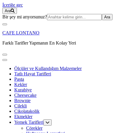
İçeriğe geç
Ara
Ara:
Bir şey mi arıyorsunuz?
CAFE LONTANO
Farklı Tarifler Yapmanın En Kolay Yeri
Ölçüler ve Kullandığım Malzemeler
Tatlı Hayat Tarifleri
Pasta
Kekler
Kurabiye
Cheesecake
Brownie
Çilekli
Çikolatakolik
Ekmekler
Yemek Tarifleri
Çörekler