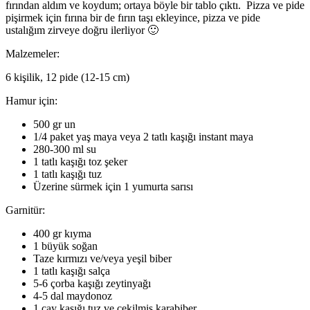
fırından aldım ve koydum; ortaya böyle bir tablo çıktı. Pizza ve pide
pişirmek için fırına bir de fırın taşı ekleyince, pizza ve pide
ustalığım zirveye doğru ilerliyor 🙂
Malzemeler:
6 kişilik, 12 pide (12-15 cm)
Hamur için:
500 gr un
1/4 paket yaş maya veya 2 tatlı kaşığı instant maya
280-300 ml su
1 tatlı kaşığı toz şeker
1 tatlı kaşığı tuz
Üzerine sürmek için 1 yumurta sarısı
Garnitür:
400 gr kıyma
1 büyük soğan
Taze kırmızı ve/veya yeşil biber
1 tatlı kaşığı salça
5-6 çorba kaşığı zeytinyağı
4-5 dal maydonoz
1 çay kaşığı tuz ve çekilmiş karabiber