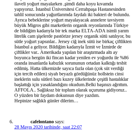
ilaveli yoğurt mayalarken ,şimdi daha koyu kıvamda
yapıyoruz. İstanbul Üniversitesi Cerrahpaşa Hastanesinden
tahlil sonucunda yağurtlarımda faydalı iki bakteri de bulundu.
Ayrıca bebeklerine yoğurt mayalayacak annelere tavsiyem
büyük Migros gibi marketlerin organik reyonlarında Türkiye
de bildiğim kadarıyla bir tek marka ELTA-ADA isimli yarım
litrelik cam şişelerde pastörize jersey organik sütü satılıyor, bu
sütle yoğurt yapsınlar.. Jersey ciğ inek sütü ise birkaç çiftlikten
İstanbul a geliyor. Bildiğim kadarıyla İzmit ve İzmirde de
çiftlikler var.. Amerikada yapılan bir araştırmada altı ay
boyunca hergün iki fincan kadar yenilen ev yoğurdu ile %86
oranda insanlarda kabızlık sorununun ortadan kalktığı tesbit
edilmiş. Hatta ülkemizde sayıca fazla olan (çok süt verdiği
için tercih edilen) siyah beyazlı gördüğünüz hollstein cinsi
ineklerin sulu sütleri bazı kuzey ülkelerinde çeşitli hastalıklar
başlattığı için yasaklandığını okudum.Belki başınızı ağrıttım.
AFFOLA.. Sağlıksız bir toplum olarak uçuruma gidiyoruz..
O yüzden bir faydam dokunsun diye yazdım.
Hepinize sağlıklı günler dilerim…
cafelontano
says:
28 Mayıs 2020 tarihinde, saat 22:07