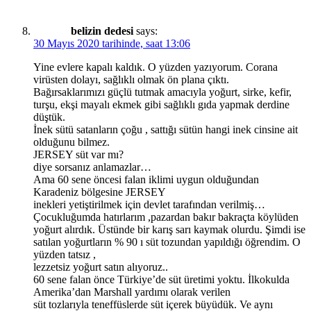
belizin dedesi
says:
30 Mayıs 2020 tarihinde, saat 13:06
Yine evlere kapalı kaldık. O yüzden yazıyorum. Corana
virüsten dolayı, sağlıklı olmak ön plana çıktı.
Bağırsaklarımızı güçlü tutmak amacıyla yoğurt, sirke, kefir,
turşu, ekşi mayalı ekmek gibi sağlıklı gıda yapmak derdine
düştük.
İnek sütü satanların çoğu , sattığı sütün hangi inek cinsine ait
olduğunu bilmez.
JERSEY süt var mı?
diye sorsanız anlamazlar…
Ama 60 sene öncesi falan iklimi uygun olduğundan
Karadeniz bölgesine JERSEY
inekleri yetiştirilmek için devlet tarafından verilmiş…
Çocukluğumda hatırlarım ,pazardan bakır bakraçta köylüden
yoğurt alırdık. Üstünde bir karış sarı kaymak olurdu. Şimdi ise
satılan yoğurtların % 90 ı süt tozundan yapıldığı öğrendim. O
yüzden tatsız ,
lezzetsiz yoğurt satın alıyoruz..
60 sene falan önce Türkiye’de süt üretimi yoktu. İlkokulda
Amerika’dan Marshall yardımı olarak verilen
süt tozlarıyla teneffüslerde süt içerek büyüdük. Ve aynı