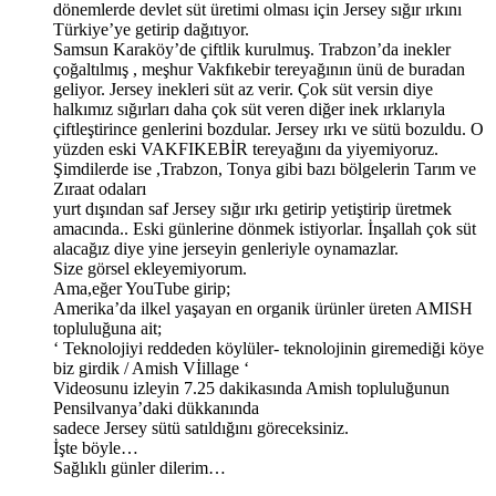
dönemlerde devlet süt üretimi olması için Jersey sığır ırkını
Türkiye’ye getirip dağıtıyor.
Samsun Karaköy’de çiftlik kurulmuş. Trabzon’da inekler
çoğaltılmış , meşhur Vakfıkebir tereyağının ünü de buradan
geliyor. Jersey inekleri süt az verir. Çok süt versin diye
halkımız sığırları daha çok süt veren diğer inek ırklarıyla
çiftleştirince genlerini bozdular. Jersey ırkı ve sütü bozuldu. O
yüzden eski VAKFIKEBİR tereyağını da yiyemiyoruz.
Şimdilerde ise ,Trabzon, Tonya gibi bazı bölgelerin Tarım ve
Zıraat odaları
yurt dışından saf Jersey sığır ırkı getirip yetiştirip üretmek
amacında.. Eski günlerine dönmek istiyorlar. İnşallah çok süt
alacağız diye yine jerseyin genleriyle oynamazlar.
Size görsel ekleyemiyorum.
Ama,eğer YouTube girip;
Amerika’da ilkel yaşayan en organik ürünler üreten AMISH
topluluğuna ait;
‘ Teknolojiyi reddeden köylüler- teknolojinin giremediği köye
biz girdik / Amish Vİillage ‘
Videosunu izleyin 7.25 dakikasında Amish topluluğunun
Pensilvanya’daki dükkanında
sadece Jersey sütü satıldığını göreceksiniz.
İşte böyle…
Sağlıklı günler dilerim…