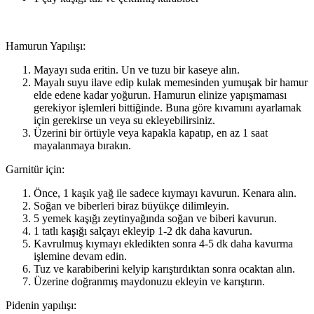
Hamurun Yapılışı:
Mayayı suda eritin. Un ve tuzu bir kaseye alın.
Mayalı suyu ilave edip kulak memesinden yumuşak bir hamur
elde edene kadar yoğurun. Hamurun elinize yapışmaması
gerekiyor işlemleri bittiğinde. Buna göre kıvamını ayarlamak
için gerekirse un veya su ekleyebilirsiniz.
Üzerini bir örtüyle veya kapakla kapatıp, en az 1 saat
mayalanmaya bırakın.
Garnitür için:
Önce, 1 kaşık yağ ile sadece kıymayı kavurun. Kenara alın.
Soğan ve biberleri biraz büyükçe dilimleyin.
5 yemek kaşığı zeytinyağında soğan ve biberi kavurun.
1 tatlı kaşığı salçayı ekleyip 1-2 dk daha kavurun.
Kavrulmuş kıymayı ekledikten sonra 4-5 dk daha kavurma
işlemine devam edin.
Tuz ve karabiberini kelyip karıştırdıktan sonra ocaktan alın.
Üzerine doğranmış maydonuzu ekleyin ve karıştırın.
Pidenin yapılışı: