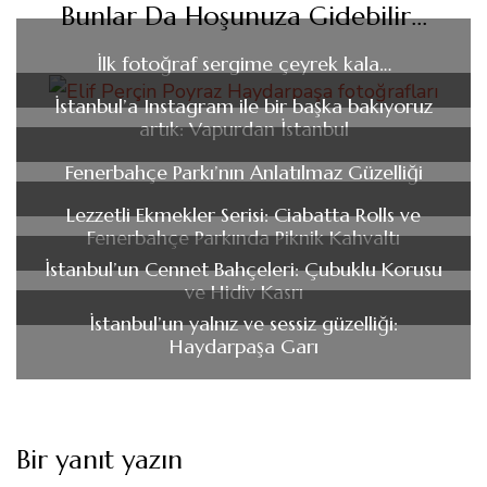
Bunlar Da Hoşunuza Gidebilir...
İlk fotoğraf sergime çeyrek kala…
İstanbul’a Instagram ile bir başka bakıyoruz
artık: Vapurdan İstanbul
Fenerbahçe Parkı’nın Anlatılmaz Güzelliği
Lezzetli Ekmekler Serisi: Ciabatta Rolls ve
Fenerbahçe Parkında Piknik Kahvaltı
İstanbul’un Cennet Bahçeleri: Çubuklu Korusu
ve Hidiv Kasrı
İstanbul’un yalnız ve sessiz güzelliği:
Haydarpaşa Garı
Bir yanıt yazın