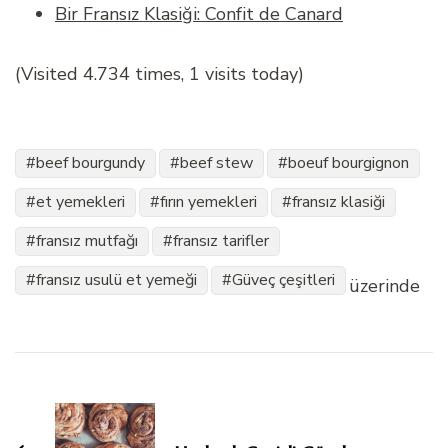
Bir Fransız Klasiği: Confit de Canard
(Visited 4.734 times, 1 visits today)
beef bourgundy
beef stew
boeuf bourgignon
et yemekleri
fırın yemekleri
fransız klasiği
fransız mutfağı
fransız tarifler
fransız usulü et yemeği
Güveç çeşitleri
üzerinde
Yazı
dolaşımı