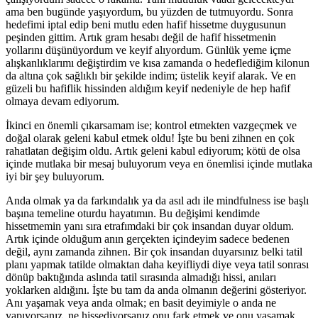
ama ben bugünde yaşıyordum, bu yüzden de tutmuyordu. Sonra
hedefimi iptal edip beni mutlu eden hafif hissetme duygusunun
peşinden gittim. Artık gram hesabı değil de hafif hissetmenin
yollarını düşünüyordum ve keyif alıyordum. Günlük yeme içme
alışkanlıklarımı değiştirdim ve kısa zamanda o hedeflediğim kilonun
da altına çok sağlıklı bir şekilde indim; üstelik keyif alarak. Ve en
güzeli bu hafiflik hissinden aldığım keyif nedeniyle de hep hafif
olmaya devam ediyorum.
İkinci en önemli çıkarsamam ise; kontrol etmekten vazgeçmek ve
doğal olarak geleni kabul etmek oldu! İşte bu beni zihnen en çok
rahatlatan değişim oldu. Artık geleni kabul ediyorum; kötü de olsa
içinde mutlaka bir mesaj buluyorum veya en önemlisi içinde mutlaka
iyi bir şey buluyorum.
Anda olmak ya da farkındalık ya da asıl adı ile mindfulness ise başlı
başına temeline oturdu hayatımın. Bu değişimi kendimde
hissetmemin yanı sıra etrafımdaki bir çok insandan duyar oldum.
Artık içinde olduğum anın gerçekten içindeyim sadece bedenen
değil, aynı zamanda zihnen. Bir çok insandan duyarsınız belki tatil
planı yapmak tatilde olmaktan daha keyifliydi diye veya tatil sonrası
dönüp baktığında aslında tatil sırasında almadığı hissi, anıları
yoklarken aldığını. İşte bu tam da anda olmanın değerini gösteriyor.
Anı yaşamak veya anda olmak; en basit deyimiyle o anda ne
yapıyorsanız, ne hissediyorsanız onu fark etmek ve onu yaşamak