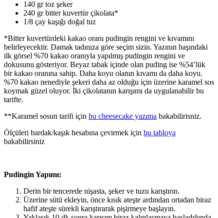
140 gr toz şeker
240 gr bitter kuvertür çikolata*
1/8 çay kaşığı doğal tuz
*Bitter kuvertürdeki kakao oranı pudingin rengini ve kıvamını
belirleyecektir. Damak tadınıza göre seçim sizin. Yazının başındaki
ilk görsel %70 kakao oranıyla yapılmış pudingin rengini ve
dokusunu gösteriyor. Beyaz tabak içinde olan puding ise %54’lük
bir kakao oranına sahip. Daha koyu olanın kıvamı da daha koyu.
%70 kakao nenediyle şekeri daha az olduğu için üzerine karamel sos
koymak güzel oluyor. İki çikolatanın karışımı da uygulanabilir bu
tarifte.
**Karamel sosun tarifi için
bu cheesecake yazıma
bakabilirisniz.
Ölçüleri bardak/kaşık hesabına çevirmek için
bu tabloya
bakabilirsiniz
Pudingin Yapımı:
Derin bir tencerede nişasta, şeker ve tuzu karıştırın.
Üzerine sütü ekleyin, önce kısık ateşte ardından ortadan biraz
hafif ateşte sürekli karıştırarak pişirmeye başlayın.
Yaklaşık 10 dk sonra karışım biraz kalınlaşmaya başladığında