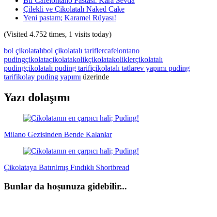
Bir Cafelontano Pastası: Kara Sevda
Çilekli ve Çikolatalı Naked Cake
Yeni pastam; Karamel Rüyası!
(Visited 4.752 times, 1 visits today)
bol çikolatalı
bol çikolatalı tarifler
cafelontano
puding
çikolata
çikolatakolik
çikolatakolikler
çikolatalı
puding
çikolatalı puding tarifi
çikolatalı tatlar
ev yapımı puding
tarifi
kolay puding yapımı
üzerinde
Yazı dolaşımı
Milano Gezisinden Bende Kalanlar
Çikolataya Batırılmış Fındıklı Shortbread
Bunlar da hoşunuza gidebilir...