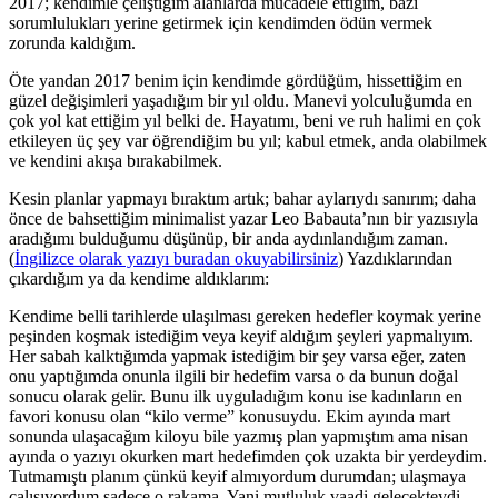
2017; kendimle çeliştiğim alanlarda mücadele ettiğim, bazı
sorumlulukları yerine getirmek için kendimden ödün vermek
zorunda kaldığım.
Öte yandan 2017 benim için kendimde gördüğüm, hissettiğim en
güzel değişimleri yaşadığım bir yıl oldu. Manevi yolculuğumda en
çok yol kat ettiğim yıl belki de. Hayatımı, beni ve ruh halimi en çok
etkileyen üç şey var öğrendiğim bu yıl; kabul etmek, anda olabilmek
ve kendini akışa bırakabilmek.
Kesin planlar yapmayı bıraktım artık; bahar aylarıydı sanırım; daha
önce de bahsettiğim minimalist yazar Leo Babauta’nın bir yazısıyla
aradığımı bulduğumu düşünüp, bir anda aydınlandığım zaman.
(
İngilizce olarak yazıyı buradan okuyabilirsiniz
) Yazdıklarından
çıkardığım ya da kendime aldıklarım:
Kendime belli tarihlerde ulaşılması gereken hedefler koymak yerine
peşinden koşmak istediğim veya keyif aldığım şeyleri yapmalıyım.
Her sabah kalktığımda yapmak istediğim bir şey varsa eğer, zaten
onu yaptığımda onunla ilgili bir hedefim varsa o da bunun doğal
sonucu olarak gelir. Bunu ilk uyguladığım konu ise kadınların en
favori konusu olan “kilo verme” konusuydu. Ekim ayında mart
sonunda ulaşacağım kiloyu bile yazmış plan yapmıştım ama nisan
ayında o yazıyı okurken mart hedefimden çok uzakta bir yerdeydim.
Tutmamıştı planım çünkü keyif almıyordum durumdan; ulaşmaya
çalışıyordum sadece o rakama. Yani mutluluk vaadi gelecekteydi