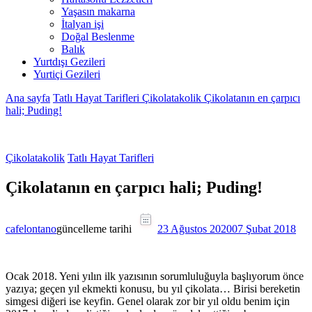
Yaşasın makarna
İtalyan işi
Doğal Beslenme
Balık
Yurtdışı Gezileri
Yurtiçi Gezileri
Ana sayfa
Tatlı Hayat Tarifleri
Çikolatakolik
Çikolatanın en çarpıcı
hali; Puding!
Çikolatakolik
Tatlı Hayat Tarifleri
Çikolatanın en çarpıcı hali; Puding!
cafelontano
güncelleme tarihi
23 Ağustos 2020
07 Şubat 2018
Ocak 2018. Yeni yılın ilk yazısının sorumluluğuyla başlıyorum önce
yazıya; geçen yıl ekmekti konusu, bu yıl çikolata… Birisi bereketin
simgesi diğeri ise keyfin. Genel olarak zor bir yıl oldu benim için