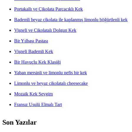
Portakallı ve Çikolata Parçacıklı Kek
Bademli beyaz çikolata ile kaplanmış limonlu böğürtlenli kek
Vişneli ve Çikolatalı Dolgun Kek
Bir Yılbaşı Pastası
Vişneli Bademli Kek
Bir Havuçlu Kek Klasiği
Yaban mersinli ve limonlu nefis bir kek
Limonlu ve beyaz çikolatalı cheesecake
Mozaik Kek Sevgim
Fransız Usulü Elmalı Tart
Son Yazılar