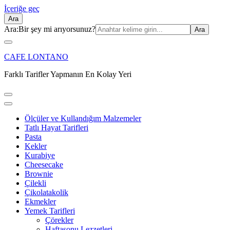
İçeriğe geç
Ara
Ara:
Bir şey mi arıyorsunuz?
CAFE LONTANO
Farklı Tarifler Yapmanın En Kolay Yeri
Ölçüler ve Kullandığım Malzemeler
Tatlı Hayat Tarifleri
Pasta
Kekler
Kurabiye
Cheesecake
Brownie
Çilekli
Çikolatakolik
Ekmekler
Yemek Tarifleri
Çörekler
Haftasonu Lezzetleri