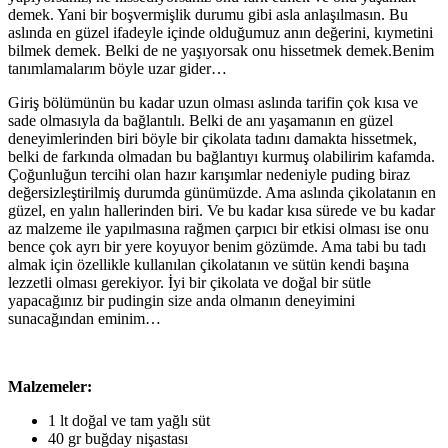
demek. Yani bir boşvermişlik durumu gibi asla anlaşılmasın. Bu
aslında en güzel ifadeyle içinde olduğumuz anın değerini, kıymetini
bilmek demek. Belki de ne yaşıyorsak onu hissetmek demek.Benim
tanımlamalarım böyle uzar gider…
Giriş bölümünün bu kadar uzun olması aslında tarifin çok kısa ve
sade olmasıyla da bağlantılı. Belki de anı yaşamanın en güzel
deneyimlerinden biri böyle bir çikolata tadını damakta hissetmek,
belki de farkında olmadan bu bağlantıyı kurmuş olabilirim kafamda.
Çoğunluğun tercihi olan hazır karışımlar nedeniyle puding biraz
değersizleştirilmiş durumda günümüzde. Ama aslında çikolatanın en
güzel, en yalın hallerinden biri. Ve bu kadar kısa sürede ve bu kadar
az malzeme ile yapılmasına rağmen çarpıcı bir etkisi olması ise onu
bence çok ayrı bir yere koyuyor benim gözümde. Ama tabi bu tadı
almak için özellikle kullanılan çikolatanın ve sütün kendi başına
lezzetli olması gerekiyor. İyi bir çikolata ve doğal bir sütle
yapacağınız bir pudingin size anda olmanın deneyimini
sunacağından eminim…
Malzemeler:
1 lt doğal ve tam yağlı süt
40 gr buğday nişastası