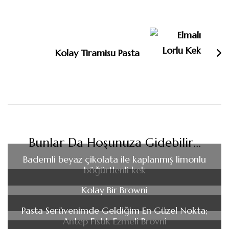
Kolay Tiramisu Pasta
Bunlar Da Hoşunuza Gidebilir...
Bademli beyaz çikolata ile kaplanmış limonlu
böğürtlenli kek
Kolay Bir Browni
Pasta Serüvenimde Geldiğim En Güzel Nokta;
Antep Fıstık Ezmeli Brovni