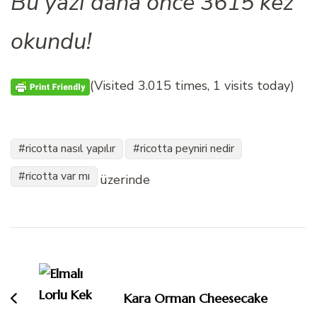
Bu yazı daha önce 3615 kez
okundu!
(Visited 3.015 times, 1 visits today)
ricotta nasıl yapılır
ricotta peyniri nedir
ricotta var mı
üzerinde
Yazı
dolaşımı
Kara Orman Cheesecake