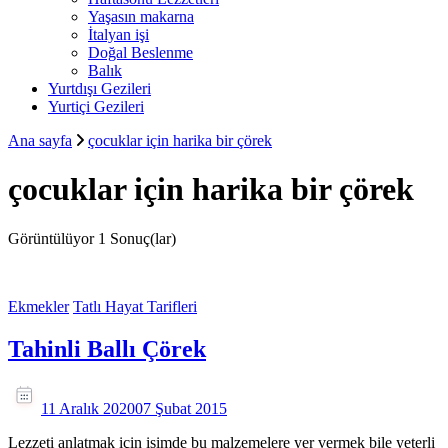
Yaşasın makarna
İtalyan işi
Doğal Beslenme
Balık
Yurtdışı Gezileri
Yurtiçi Gezileri
Ana sayfa
çocuklar için harika bir çörek
çocuklar için harika bir çörek
Görüntülüyor
1 Sonuç(lar)
Ekmekler
Tatlı Hayat Tarifleri
Tahinli Ballı Çörek
11 Aralık 2020
07 Şubat 2015
Lezzeti anlatmak için isimde bu malzemelere yer vermek bile yeterli