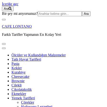
İçeriğe geç
Ara
Ara:
Bir şey mi arıyorsunuz?
CAFE LONTANO
Farklı Tarifler Yapmanın En Kolay Yeri
Ölçüler ve Kullandığım Malzemeler
Tatlı Hayat Tarifleri
Pasta
Kekler
Kurabiye
Cheesecake
Brownie
Çilekli
Çikolatakolik
Ekmekler
Yemek Tarifleri
Çörekler
Haftasonu Lezzetleri