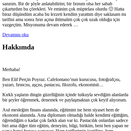
sanırım. Bir de şöyle anlatabilirim; bir fırınım olsa her sabah
çıkartırdım bu çörekleri. Ve eminim çok müptelası olurdu 🙂 Hatta
biraz düşündüm acaba bu lezzeti kendim yarattım diye saklasam mı
tarifini ama sonra fırın açma ihtimalim çok çok uzak olduğu için
vazgeçtim. Misyonuma devam ederek …
Devamını oku
Hakkımda
Merhaba!
Ben Elif Perçin Poyraz. Cafelontano’nun kurucusu, fotoğrafçısı,
yazarı, fırıncısı, aşçısı, pastacısı, filozofu, ekonomisti…
Kırklı yaşların dingin güzelliğinin içinde tutkuyla sevdiğim alanlarda
bir şeyler öğrenmek, denemek ve paylaşmaktan çok keyif alıyorum.
Asıl mesleğim finans alanında, eğitimim ise hem siyaset hem de
ekonomi alanında. Ama diplomam olmadığı halde kendimi eğittiğim,
öğrendiğim o kadar çok farklı alan var ki. Pastacılık onlardan sadece
biri ama diğer tüm eğitim, deneyim, bilgi, birikim, beni ben yapan ne
varsa hepsi buraya yansıyor. Hem tariflerimin içeriğine, hem