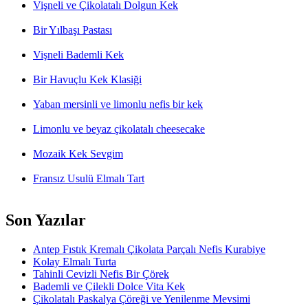
Vişneli ve Çikolatalı Dolgun Kek
Bir Yılbaşı Pastası
Vişneli Bademli Kek
Bir Havuçlu Kek Klasiği
Yaban mersinli ve limonlu nefis bir kek
Limonlu ve beyaz çikolatalı cheesecake
Mozaik Kek Sevgim
Fransız Usulü Elmalı Tart
Son Yazılar
Antep Fıstık Kremalı Çikolata Parçalı Nefis Kurabiye
Kolay Elmalı Turta
Tahinli Cevizli Nefis Bir Çörek
Bademli ve Çilekli Dolce Vita Kek
Çikolatalı Paskalya Çöreği ve Yenilenme Mevsimi