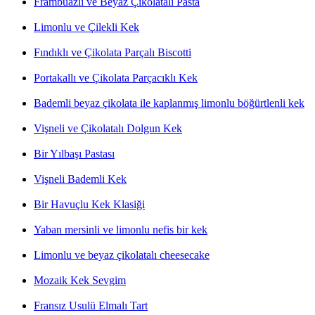
Frambuazlı ve Beyaz Çikolatalı Pasta
Limonlu ve Çilekli Kek
Fındıklı ve Çikolata Parçalı Biscotti
Portakallı ve Çikolata Parçacıklı Kek
Bademli beyaz çikolata ile kaplanmış limonlu böğürtlenli kek
Vişneli ve Çikolatalı Dolgun Kek
Bir Yılbaşı Pastası
Vişneli Bademli Kek
Bir Havuçlu Kek Klasiği
Yaban mersinli ve limonlu nefis bir kek
Limonlu ve beyaz çikolatalı cheesecake
Mozaik Kek Sevgim
Fransız Usulü Elmalı Tart