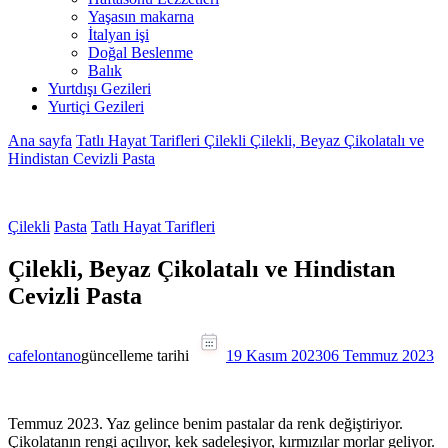
Yaşasın makarna
İtalyan işi
Doğal Beslenme
Balık
Yurtdışı Gezileri
Yurtiçi Gezileri
Ana sayfa
Tatlı Hayat Tarifleri
Çilekli
Çilekli, Beyaz Çikolatalı ve
Hindistan Cevizli Pasta
Çilekli
Pasta
Tatlı Hayat Tarifleri
Çilekli, Beyaz Çikolatalı ve Hindistan
Cevizli Pasta
cafelontano
güncelleme tarihi
19 Kasım 2023
06 Temmuz 2023
Temmuz 2023. Yaz gelince benim pastalar da renk değiştiriyor.
Çikolatanın rengi açılıyor, kek sadeleşiyor, kırmızılar morlar geliyor.