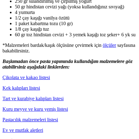
250 gr sulandırılmış ve çırpılmış yoğurt
50 gr hindistan cevizi yağı (yoksa kullandığınız sıvıyağ)
4 yumurta
1/2 çay kaşığı vanilya özütü
1 paket kabartma tozu (10 gr)
1/8 çay kaşığı tuz
60 gr toz hindistan cevizi + 3 yemek kaşığı toz şeker+ 6 yk su
*Malzemeleri bardak/kaşık ölçüsüne çevirmek için
ölçüler
sayfasına
bakabilirsiniz.
Başlamadan önce pasta yapımında kullandığım malzemelere göz
atabilirsiniz aşağıdaki linklerden:
Çikolata ve kakao listesi
Kek kalıpları listesi
Tart ve kurabiye kalıpları listesi
Kuru meyve ve kuru yemiş listesi
Pastacılık malzemeleri listesi
Ev ve mutfak aletleri