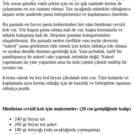
Tek sorun gündüz vakti çekim için en iyi ışık saatinde krema ile
çalışmanın en zor zamanı olması. Yaz sıcağında mümkün olduğunca
akşam serin saatlerde pasta birleştirmenizi ve kaplamanızı öneririm.
Bu pastada en favori pasta keklerimden biri olan hindistan cevizli
kek var. Tek başına pasta olmuş hali de var, başka kremalarla ve
tatlarla buluşmuş hali de. Hepsine pastalar kategorisinden
ulaşabilirsiniz. Bu pastada neden özellikle onu seçtin derseniz
“naked” pasta görüntüsü elde etmek için kekin oldukça tok olması
ve ayakta dimdik durması gerektiği için. Yani pofuduk, hafif bir
pandispanya ile naked cake yapmak mümkün değil. Naked
yapmasam da yine yapardım ama bu keki çünkü çilekle müthiş bir
uyumu var.
Krema olarak bu kez bol beyaz çikolatalı mus var. Tüm katlarda ve
kaplamada aynı krema olduğu için de hazırlık ve birleştirme aşaması
oldukça pratik.
Hindistan cevizli kek için malzemeler: (20 cm genişliğinde kalıp)
240 gr beyaz un
260 gr beyaz toz şeker
180 gr tereyağı (oda sıcaklığında yumuşamış)