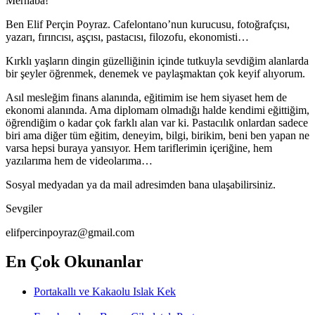
Merhaba!
Ben Elif Perçin Poyraz. Cafelontano’nun kurucusu, fotoğrafçısı,
yazarı, fırıncısı, aşçısı, pastacısı, filozofu, ekonomisti…
Kırklı yaşların dingin güzelliğinin içinde tutkuyla sevdiğim alanlarda
bir şeyler öğrenmek, denemek ve paylaşmaktan çok keyif alıyorum.
Asıl mesleğim finans alanında, eğitimim ise hem siyaset hem de
ekonomi alanında. Ama diplomam olmadığı halde kendimi eğittiğim,
öğrendiğim o kadar çok farklı alan var ki. Pastacılık onlardan sadece
biri ama diğer tüm eğitim, deneyim, bilgi, birikim, beni ben yapan ne
varsa hepsi buraya yansıyor. Hem tariflerimin içeriğine, hem
yazılarıma hem de videolarıma…
Sosyal medyadan ya da mail adresimden bana ulaşabilirsiniz.
Sevgiler
elifpercinpoyraz@gmail.com
En Çok Okunanlar
Portakallı ve Kakaolu Islak Kek