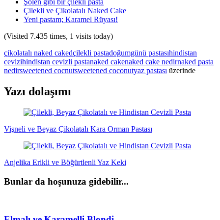
Şölen gibi bir çilekli pasta
Çilekli ve Çikolatalı Naked Cake
Yeni pastam; Karamel Rüyası!
(Visited 7.435 times, 1 visits today)
çikolatalı naked caked
çilekli pasta
doğumgünü pastası
hindistan
cevizi
hindistan cevizli pasta
naked cake
naked cake nedir
naked pasta
nedir
sweetened cocnut
sweetened coconut
yaz pastası
üzerinde
Yazı dolaşımı
Vişneli ve Beyaz Çikolatalı Kara Orman Pastası
Anjelika Erikli ve Böğürtlenli Yaz Keki
Bunlar da hoşunuza gidebilir...
Elmalı ve Karamelli Blondi