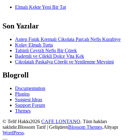
Elmalı Kekte Yeni Bir Tat
Son Yazılar
Antep Fıstık Kremalı Çikolata Parçalı Nefis Kurabiye
Kolay Elmalı Turta
Tahinli Cevizli Nefis Bir Çörek
Bademli ve Çilekli Dolce Vita Kek
Çikolatalı Paskalya Çöreği ve Yenilenme Mevsimi
Blogroll
Documentation
Plugins
Suggest Ideas
Support Forum
Themes
© Telif Hakkı2026
CAFE LONTANO
. Tüm hakları
saklıdır.
Blossom Tarif | Geliştiren
Blossom Themes
.Altyapı
WordPress
.