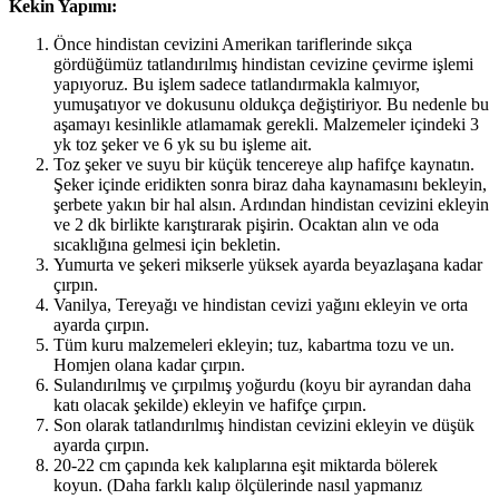
Kekin Yapımı:
Önce hindistan cevizini Amerikan tariflerinde sıkça
gördüğümüz tatlandırılmış hindistan cevizine çevirme işlemi
yapıyoruz. Bu işlem sadece tatlandırmakla kalmıyor,
yumuşatıyor ve dokusunu oldukça değiştiriyor. Bu nedenle bu
aşamayı kesinlikle atlamamak gerekli. Malzemeler içindeki 3
yk toz şeker ve 6 yk su bu işleme ait.
Toz şeker ve suyu bir küçük tencereye alıp hafifçe kaynatın.
Şeker içinde eridikten sonra biraz daha kaynamasını bekleyin,
şerbete yakın bir hal alsın. Ardından hindistan cevizini ekleyin
ve 2 dk birlikte karıştırarak pişirin. Ocaktan alın ve oda
sıcaklığına gelmesi için bekletin.
Yumurta ve şekeri mikserle yüksek ayarda beyazlaşana kadar
çırpın.
Vanilya, Tereyağı ve hindistan cevizi yağını ekleyin ve orta
ayarda çırpın.
Tüm kuru malzemeleri ekleyin; tuz, kabartma tozu ve un.
Homjen olana kadar çırpın.
Sulandırılmış ve çırpılmış yoğurdu (koyu bir ayrandan daha
katı olacak şekilde) ekleyin ve hafifçe çırpın.
Son olarak tatlandırılmış hindistan cevizini ekleyin ve düşük
ayarda çırpın.
20-22 cm çapında kek kalıplarına eşit miktarda bölerek
koyun. (Daha farklı kalıp ölçülerinde nasıl yapmanız