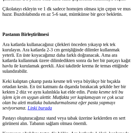
Çikolatayı ekleyin ve 1 dk sadece homojen olması için çırpın ve mus
hazır. Buzdolabında en az 5-6 saat, mümkünse bir gece bekletin.
Pastanın Birleştirilmesi
Ara katlarda kullanacağınız çilekleri önceden yıkayıp tek tek
kurulayın. Ara katlarda 2-3 cm genişliğinde dilimler kullanmak
yeterli. En üste koyacağımız daha farklı doğranacak. Ama ara
katlarda kullanmak üzere dilimledikten sonra da her bir parçayı kağıt
havlu ile kurulamak gerekli. Aksi takdirde krema ile temas ettiğinde
sulandırabilir.
Keki kalıptan çıkarıp pasta kesme teli veya büyükçe bir bıçakla
ortadan kesin. En üst katmanı da dışarıda bırakacak şekilde her bir
kekten 2 düz ve aynı kalınlıkla kat elde edin.
Pasta kesme teli bu
işlem için en uygun alettir. Mutfakta yer kaplamayan ve çok ucuz
olan bu aleti mutlaka bulundurmalısınız eğer pasta yapmayı
seviyorsanız.
Linki burada
Pastayı oluşturacağınız stand veya tabak üzerine keklerden en sert
görüneni alın. Tabanın sağlam olması önemli.