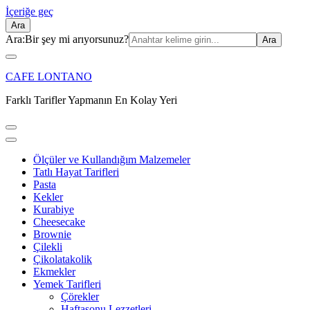
İçeriğe geç
Ara
Ara:
Bir şey mi arıyorsunuz?
CAFE LONTANO
Farklı Tarifler Yapmanın En Kolay Yeri
Ölçüler ve Kullandığım Malzemeler
Tatlı Hayat Tarifleri
Pasta
Kekler
Kurabiye
Cheesecake
Brownie
Çilekli
Çikolatakolik
Ekmekler
Yemek Tarifleri
Çörekler
Haftasonu Lezzetleri