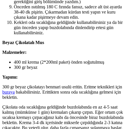
gerektiğini giriş bölümünde yazdım.)
Önceden ısıtılmış 180 C fırında fansız, sadece alt üst ayarda
38-40 dk pişirin. Çıkarmadan kürdan testi yapın ve kuru
çıkana kadar pişirmeye devam edin.
Kekleri oda sıcaklığına geldiğinde kullanabilirsiniz ya da bir
gün önceden yapıp buzdolabında dinlendirip ertesi gün
kullanabilirsiniz.
Beyaz Çikolatalı Mus
Malzemeler:
400 ml krema (2*200ml paket) önden soğutulmuş
300 gr beyaz
Yapımı:
300 gr beyaz çikolatayı benmari usulü eritin. Eritme teknikleri için
buraya
bakabilirsiniz. Erittikten sonra oda sıcaklığına gelmesi için
bekletin.
Çikolata oda sıcaklığına geldiğinde buzdolabında en az 4-5 saat
kalmış (mümkünse 1 gün) kremaları çıkarıp çırpın. Eğer ortam çok
sıcaksa kremayı çırpacağınız kabı da öncesinde biraz buzdolabında
bekletin. Krema 3-4 dk içerisinde mikserle çırpıldığında 2-3 katına
çıkacaktır. Bu yeterli olur, daha fazla çırparsanız sulanmaya başlar.