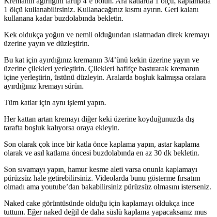
Kremanın ağırlığını tartıp 4’e bölün. Ara katlarda 1 ölçü, kaplamada
1 ölçü kullanabilirsiniz. Kullanacağınız kısmı ayırın. Geri kalanı
kullanana kadar buzdolabında bekletin.
Kek oldukça yoğun ve nemli olduğundan ıslatmadan direk kremayı
üzerine yayın ve düzleştirin.
Bu kat için ayırdığınız kremanın 3/4’ünü kekin üzerine yayın ve
üzerine çilekleri yerleştirin. Çilekleri hafifçe bastırarak kremanın
içine yerleştirin, üstünü düzleyin. Aralarda boşluk kalmışsa oralara
ayırdığınız kremayı sürün.
Tüm katlar için aynı işlemi yapın.
Her kattan artan kremayı diğer keki üzerine koyduğunuzda dış
tarafta boşluk kalıyorsa oraya ekleyin.
Son olarak çok ince bir katla önce kaplama yapın, astar kaplama
olarak ve asıl katlama öncesi buzdolabında en az 30 dk bekletin.
Son sıvamayı yapın, hamur kesme aleti varsa onunla kaplamayı
pürüzsüz hale getirebilirsiniz. Videolarda bunu gösterme fırsatım
olmadı ama youtube’dan bakabilirsiniz pürüzsüz olmasını isterseniz.
Naked cake görüntüsünde olduğu için kaplamayı oldukça ince
tuttum. Eğer naked değil de daha süslü kaplama yapacaksanız mus