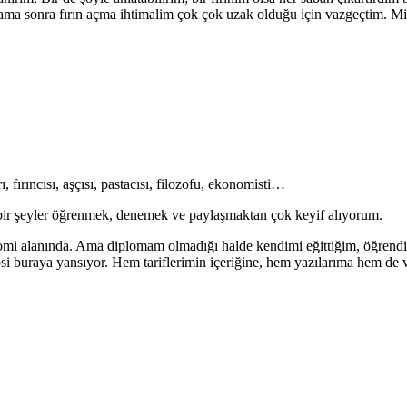
i ama sonra fırın açma ihtimalim çok çok uzak olduğu için vazgeçtim
 fırıncısı, aşçısı, pastacısı, filozofu, ekonomisti…
da bir şeyler öğrenmek, denemek ve paylaşmaktan çok keyif alıyorum.
mi alanında. Ama diplomam olmadığı halde kendimi eğittiğim, öğrendiğim
epsi buraya yansıyor. Hem tariflerimin içeriğine, hem yazılarıma hem d