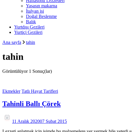
Haftasonu Lezzetleri
Yaşasın makarna
İtalyan işi
Doğal Beslenme
Balık
Yurtdışı Gezileri
Yurtiçi Gezileri
Ana sayfa
tahin
tahin
Görüntülüyor
1 Sonuç(lar)
Ekmekler
Tatlı Hayat Tarifleri
Tahinli Ballı Çörek
11 Aralık 2020
07 Şubat 2015
Lezzeti anlatmak için isimde bu malzemelere yer vermek bile yeterli sa