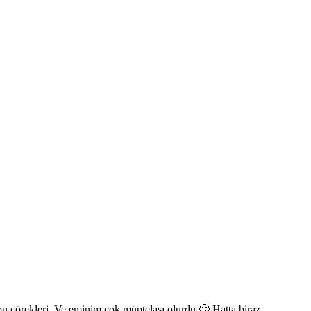
m bu çörekleri. Ve eminim çok müptelası olurdu 🙂 Hatta biraz