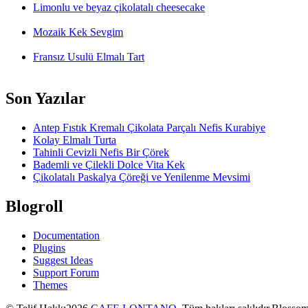
Limonlu ve beyaz çikolatalı cheesecake
Mozaik Kek Sevgim
Fransız Usulü Elmalı Tart
Son Yazılar
Antep Fıstık Kremalı Çikolata Parçalı Nefis Kurabiye
Kolay Elmalı Turta
Tahinli Cevizli Nefis Bir Çörek
Bademli ve Çilekli Dolce Vita Kek
Çikolatalı Paskalya Çöreği ve Yenilenme Mevsimi
Blogroll
Documentation
Plugins
Suggest Ideas
Support Forum
Themes