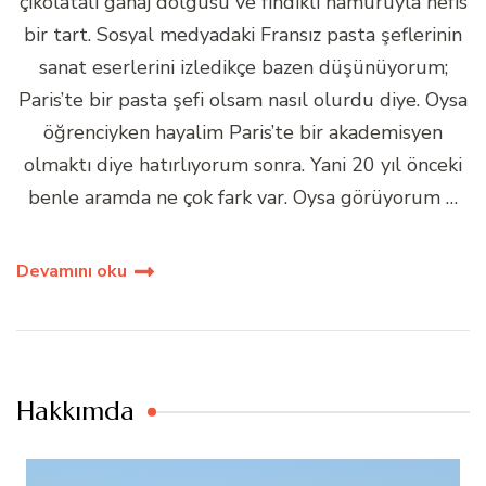
çikolatalı ganaj dolgusu ve fındıklı hamuruyla nefis
bir tart. Sosyal medyadaki Fransız pasta şeflerinin
sanat eserlerini izledikçe bazen düşünüyorum;
Paris’te bir pasta şefi olsam nasıl olurdu diye. Oysa
öğrenciyken hayalim Paris’te bir akademisyen
olmaktı diye hatırlıyorum sonra. Yani 20 yıl önceki
benle aramda ne çok fark var. Oysa görüyorum …
Devamını oku
Hakkımda