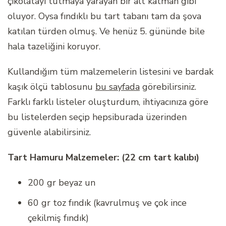
çikolatayı tutmaya yarayan bir alt katman gibi
oluyor. Oysa fındıklı bu tart tabanı tam da şova
katılan türden olmuş. Ve henüz 5. gününde bile
hala tazeliğini koruyor.
Kullandığım tüm malzemelerin listesini ve bardak
kaşık ölçü tablosunu
bu sayfada
görebilirsiniz.
Farklı farklı listeler oluşturdum, ihtiyacınıza göre
bu listelerden seçip hepsiburada üzerinden
güvenle alabilirsiniz.
Tart Hamuru Malzemeler: (22 cm tart kalıbı)
200 gr beyaz un
60 gr toz fındık (kavrulmuş ve çok ince
çekilmiş fındık)