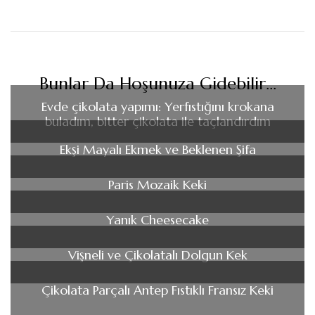
Bunlar Da Hoşunuza Gidebilir...
Evde çikolata yapımı: Yerfıstığını krokana
buladım, bitter çikolata ile taçlandırdım
Ekşi Mayalı Ekmek ve Beklenen Şifa
Paris Mozaik Keki
Yanık Cheesecake
Vişneli ve Çikolatalı Dolgun Kek
Çikolata Parçalı Antep Fıstıklı Fransız Keki