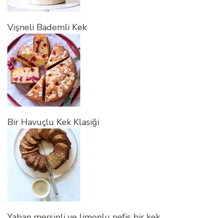
Vişneli Bademli Kek
Bir Havuçlu Kek Klasiği
Yaban mersinli ve limonlu nefis bir kek