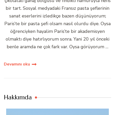
çikolatalı ganaj dolgusu ve fındıklı hamuruyla nefis
bir tart. Sosyal medyadaki Fransız pasta şeflerinin
sanat eserlerini izledikçe bazen düşünüyorum;
Paris’te bir pasta şefi olsam nasıl olurdu diye. Oysa
öğrenciyken hayalim Paris’te bir akademisyen
olmaktı diye hatırlıyorum sonra. Yani 20 yıl önceki
benle aramda ne çok fark var. Oysa görüyorum …
Devamını oku
Hakkımda