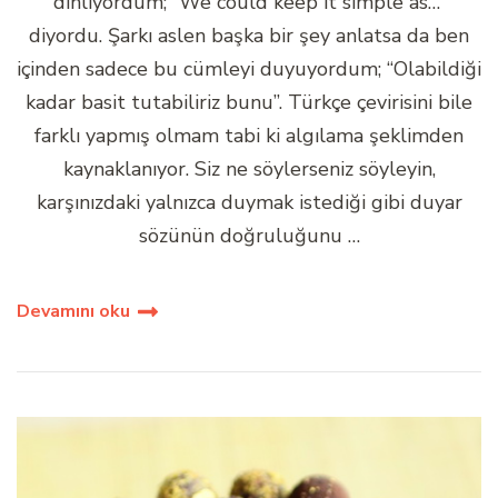
dinliyordum; “We could keep it simple as…”
diyordu. Şarkı aslen başka bir şey anlatsa da ben
içinden sadece bu cümleyi duyuyordum; “Olabildiği
kadar basit tutabiliriz bunu”. Türkçe çevirisini bile
farklı yapmış olmam tabi ki algılama şeklimden
kaynaklanıyor. Siz ne söylerseniz söyleyin,
karşınızdaki yalnızca duymak istediği gibi duyar
sözünün doğruluğunu …
Devamını oku