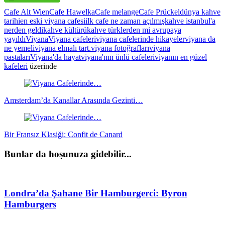
Cafe Alt Wien
Cafe Hawelka
Cafe melange
Cafe Prückel
dünya kahve
tarihi
en eski viyana cafesi
ilk cafe ne zaman açılmış
kahve istanbul'a
nerden geldi
kahve kültürü
kahve türklerden mi avrupaya
yayıldı
Viyana
Viyana cafeleri
viyana cafelerinde hikayeler
viyana da
ne yemeli
viyana elmalı tart.
viyana fotoğrafları
viyana
pastaları
Viyana'da hayat
viyana'nın ünlü cafeleri
viyanın en güzel
kafeleri
üzerinde
Yazı
dolaşımı
Amsterdam’da Kanallar Arasında Gezinti…
Bir Fransız Klasiği: Confit de Canard
Bunlar da hoşunuza gidebilir...
Londra’da Şahane Bir Hamburgerci: Byron
Hamburgers