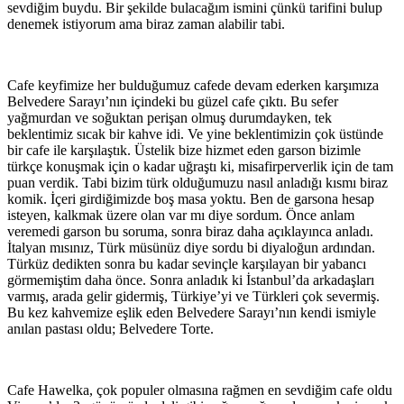
sevdiğim buydu. Bir şekilde bulacağım ismini çünkü tarifini bulup
denemek istiyorum ama biraz zaman alabilir tabi.
Cafe keyfimize her bulduğumuz cafede devam ederken karşımıza
Belvedere Sarayı’nın içindeki bu güzel cafe çıktı. Bu sefer
yağmurdan ve soğuktan perişan olmuş durumdayken, tek
beklentimiz sıcak bir kahve idi. Ve yine beklentimizin çok üstünde
bir cafe ile karşılaştık. Üstelik bize hizmet eden garson bizimle
türkçe konuşmak için o kadar uğraştı ki, misafirperverlik için de tam
puan verdik. Tabi bizim türk olduğumuzu nasıl anladığı kısmı biraz
komik. İçeri girdiğimizde boş masa yoktu. Ben de garsona hesap
isteyen, kalkmak üzere olan var mı diye sordum. Önce anlam
veremedi garson bu soruma, sonra biraz daha açıklayınca anladı.
İtalyan mısınız, Türk müsünüz diye sordu bi diyaloğun ardından.
Türküz dedikten sonra bu kadar sevinçle karşılayan bir yabancı
görmemiştim daha önce. Sonra anladık ki İstanbul’da arkadaşları
varmış, arada gelir gidermiş, Türkiye’yi ve Türkleri çok severmiş.
Bu kez kahvemize eşlik eden Belvedere Sarayı’nın kendi ismiyle
anılan pastası oldu; Belvedere Torte.
Cafe Hawelka, çok populer olmasına rağmen en sevdiğim cafe oldu