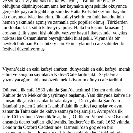
ve sonra da Viyana’daki ilk kafeyi açmış.” Bunun bir efsane
olduğunu düşünüyordum ama her kaynakta aynı şekilde okuyunca
gerçeklik payı arttı galiba gözümde. Hatta Kolschitzky’nin hayatını
da okuyunca iyice inandım. İlk kafeyi şehrin en ünlü katedralinin
hemen yakınında açmış ve zamanla çok popüler olmuş. Türklerden
farklı olarak ilk sütlü kahveyi yapmış. Hatta bu kişinin kruasanı (
croissant) ilk yapan kişi olduğu yazıyor hayat hikayesinde; ve çıkış
noktası ise Osmanlıların bayrağındaki hilal şekli. Viyana’da bir
heykeli bulunan Kolschitzky için Ekim aylarında cafe sahipleri bir
festival düzenliyormuş.
Viyana’daki en eski kafeyi ararken, dünyadaki en eski kafeyi merak
ettim ve karşıma sayfalarca Kahve/Cafe tarihi çıktı. Sayfalarca
yazmayacağım tabi ama özetlemek istiyorum dünya cafe tarihini.
Dünyada ilk cafe 1530 yılında Şam’da açılmış! Hemen ardından
Kahire’de ve Mekke’de yayılmaya başlamış. Yani dünyada kahve ile
tanışan ilk şanslı insanlar buralardaymış. 1555 yılında Şam’dan
İstanbul’a gelen 2 adam İstanbul’daki ilk cafeyi açmışlar ve aynı
zamanda Tahtakale’de kahve satmaya başlamışlar. Avrupa’da ilk
cafe 1615 yılında Venedik’te açılmış. O dönem Venedik ve Osmanlı
arasında ticaret bağları güçlüymüş. İngiltere’de ilk cafe 1652 yılında,
Londra’da Oxford Caddesi’nde, Osmanlı’dan göç eden biri
tarafından açılmış. Fransa’ya ilk kahve çekirdekleri 1644 yılında,