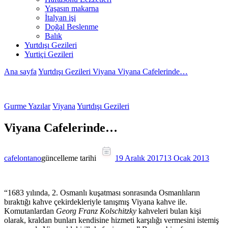
Yaşasın makarna
İtalyan işi
Doğal Beslenme
Balık
Yurtdışı Gezileri
Yurtiçi Gezileri
Ana sayfa
Yurtdışı Gezileri
Viyana
Viyana Cafelerinde…
Gurme Yazılar
Viyana
Yurtdışı Gezileri
Viyana Cafelerinde…
cafelontano
güncelleme tarihi
19 Aralık 2017
13 Ocak 2013
“1683 yılında, 2. Osmanlı kuşatması sonrasında Osmanlıların
bıraktığı kahve çekirdekleriyle tanışmış Viyana kahve ile.
Komutanlardan
Georg Franz Kolschitzky
kahveleri bulan kişi
olarak, kraldan bunları kendisine hizmeti karşılığı vermesini istemiş