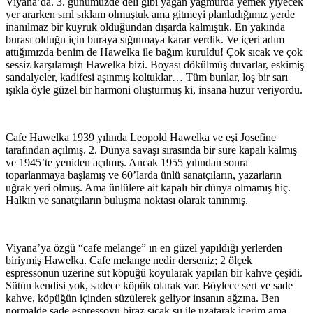
Viyana’da. 3. günümüzde deli gibi yağan yağmurda yemek yiyecek
yer ararken sırıl sıklam olmuştuk ama gitmeyi planladığımız yerde
inanılmaz bir kuyruk olduğundan dışarda kalmıştık. En yakında
burası olduğu için buraya sığınmaya karar verdik. Ve içeri adım
attığımızda benim de Hawelka ile bağım kuruldu! Çok sıcak ve çok
sessiz karşılamıştı Hawelka bizi. Boyası dökülmüş duvarlar, eskimiş
sandalyeler, kadifesi aşınmış koltuklar… Tüm bunlar, loş bir sarı
ışıkla öyle güzel bir harmoni oluşturmuş ki, insana huzur veriyordu.
Cafe Hawelka 1939 yılında Leopold Hawelka ve eşi Josefine
tarafından açılmış. 2. Dünya savaşı sırasında bir süre kapalı kalmış
ve 1945’te yeniden açılmış. Ancak 1955 yılından sonra
toparlanmaya başlamış ve 60’larda ünlü sanatçıların, yazarların
uğrak yeri olmuş. Ama ünlülere ait kapalı bir dünya olmamış hiç.
Halkın ve sanatçıların buluşma noktası olarak tanınmış.
Viyana’ya özgü “cafe melange” ın en güzel yapıldığı yerlerden
biriymiş Hawelka. Cafe melange nedir derseniz; 2 ölçek
espressonun üzerine süt köpüğü koyularak yapılan bir kahve çeşidi.
Sütün kendisi yok, sadece köpük olarak var. Böylece sert ve sade
kahve, köpüğün içinden süzülerek geliyor insanın ağzına. Ben
normalde sade espressoyu biraz sıcak su ile uzatarak içerim ama