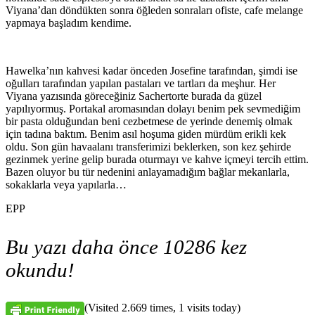
Viyana’dan döndükten sonra öğleden sonraları ofiste, cafe melange
yapmaya başladım kendime.
Hawelka’nın kahvesi kadar önceden Josefine tarafından, şimdi ise
oğulları tarafından yapılan pastaları ve tartları da meşhur. Her
Viyana yazısında göreceğiniz Sachertorte burada da güzel
yapılıyormuş. Portakal aromasından dolayı benim pek sevmediğim
bir pasta olduğundan beni cezbetmese de yerinde denemiş olmak
için tadına baktım. Benim asıl hoşuma giden mürdüm erikli kek
oldu. Son gün havaalanı transferimizi beklerken, son kez şehirde
gezinmek yerine gelip burada oturmayı ve kahve içmeyi tercih ettim.
Bazen oluyor bu tür nedenini anlayamadığım bağlar mekanlarla,
sokaklarla veya yapılarla…
EPP
Bu yazı daha önce 10286 kez
okundu!
(Visited 2.669 times, 1 visits today)