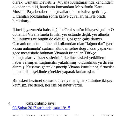
olarak, Osmanlı Devleti, 2. Viyana Kuşatması’nda kendinden
o kadar emin ki, harekatın kumandanı Merzifonlu Kara
Mustafa Paşa beraberinde çuvallar dolusu kahve getirmiş.
Uğranılan bozgundan sonra kahve çuvalları haliyle orada
bırakılmış.
İkincisi, yazınızda bahsettiğiniz Croissant’ın hikayesi şudur: O
dönemin Viyana’sında fırınlar yer üstünde değil, yer altında
bulunurmuş ve bugün de olduğu gibi gece çalışırlarmış.
Osmanlı ordusunun önemli kollarından olan “lağımcılar” (yer
kazan anlamında) surların altından şehre doğru kazı yaparken
gece mesaisinde bulunan Viyanalı fırıncılar, Türkçe
konuşmaları ve kazı seslerini farkedince askeri yetkililere
haber vermişler. Lağımcılar yakalanmış, öldürülmüş ya da esir
alınmış. Kuşatma gerçekleşmeyip Viyana kurtulunca, fırıncılar
bunu “hilal” şeklinde çörekler yaparak kutlamışlar.
Bir askeri hezimet sonrası dünya yeme-içme kültürüne iki şey
katmışız. Ne derler, her işte bir hayır vardır.
cafelontano
says:
08 Şubat 2013 tarihinde, saat 19:15