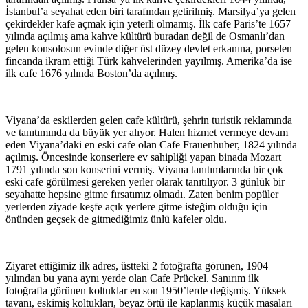
İstanbul’a seyahat eden biri tarafından getirilmiş. Marsilya’ya gelen
çekirdekler kafe açmak için yeterli olmamış. İlk cafe Paris’te 1657
yılında açılmış ama kahve kültürü buradan değil de Osmanlı’dan
gelen konsolosun evinde diğer üst düzey devlet erkanına, porselen
fincanda ikram ettiği Türk kahvelerinden yayılmış. Amerika’da ise
ilk cafe 1676 yılında Boston’da açılmış.
Viyana’da eskilerden gelen cafe kültürü, şehrin turistik reklamında
ve tanıtımında da büyük yer alıyor. Halen hizmet vermeye devam
eden Viyana’daki en eski cafe olan Cafe Frauenhuber, 1824 yılında
açılmış. Öncesinde konserlere ev sahipliği yapan binada Mozart
1791 yılında son konserini vermiş. Viyana tanıtımlarında bir çok
eski cafe görülmesi gereken yerler olarak tanıtılıyor. 3 günlük bir
seyahatte hepsine gitme fırsatımız olmadı. Zaten benim popüler
yerlerden ziyade keşfe açık yerlere gitme isteğim olduğu için
önünden geçsek de gitmediğimiz ünlü kafeler oldu.
Ziyaret ettiğimiz ilk adres, üstteki 2 fotoğrafta görünen, 1904
yılından bu yana aynı yerde olan Cafe Prückel. Sanırım ilk
fotoğrafta görünen koltuklar en son 1950’lerde değişmiş. Yüksek
tavanı, eskimiş koltukları, beyaz örtü ile kaplanmış küçük masaları