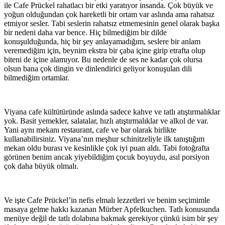
ile Cafe Prückel rahatlacı bir etki yaratıyor insanda. Çok büyük ve
yoğun olduğundan çok hareketli bir ortam var aslında ama rahatsız
etmiyor sesler. Tabi seslerin rahatsız etmemesinin genel olarak başka
bir nedeni daha var bence. Hiç bilmediğim bir dilde
konuşulduğunda, hiç bir şey anlayamadığım, seslere bir anlam
veremediğim için, beynim ekstra bir çaba içine girip etrafta olup
biteni de içine alamıyor. Bu nedenle de ses ne kadar çok olursa
olsun bana çok dingin ve dinlendirici geliyor konuşulan dili
bilmediğim ortamlar.
Viyana cafe kültütüründe aslında sadece kahve ve tatlı atıştırmalıklar
yok. Basit yemekler, salatalar, hızlı atıştırmalıklar ve alkol de var.
Yani aynı mekanı restaurant, cafe ve bar olarak birlikte
kullanabilirsiniz. Viyana’nın meşhur schinitzeliyle ilk tanıştığım
mekan oldu burası ve kesinlikle çok iyi puan aldı. Tabi fotoğrafta
görünen benim ancak yiyebildiğim çocuk boyuydu, asıl porsiyon
çok daha büyük olmalı.
Ve işte Cafe Prückel’in nefis elmalı lezzetleri ve benim seçimimle
masaya gelme hakkı kazanan Mürber Apfelkuchen. Tatlı konusunda
menüye değil de tatlı dolabına bakmak gerekiyor çünkü isim bir şey