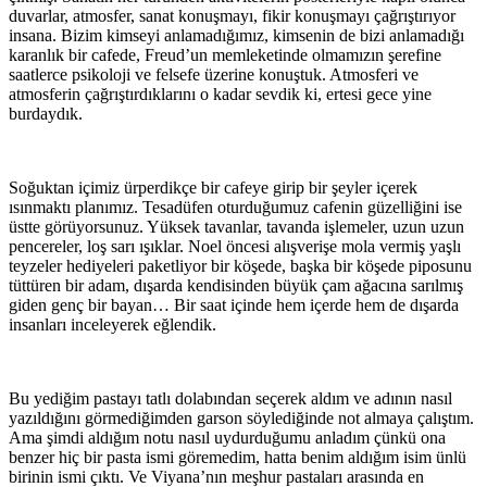
duvarlar, atmosfer, sanat konuşmayı, fikir konuşmayı çağrıştırıyor
insana. Bizim kimseyi anlamadığımız, kimsenin de bizi anlamadığı
karanlık bir cafede, Freud’un memleketinde olmamızın şerefine
saatlerce psikoloji ve felsefe üzerine konuştuk. Atmosferi ve
atmosferin çağrıştırdıklarını o kadar sevdik ki, ertesi gece yine
burdaydık.
Soğuktan içimiz ürperdikçe bir cafeye girip bir şeyler içerek
ısınmaktı planımız. Tesadüfen oturduğumuz cafenin güzelliğini ise
üstte görüyorsunuz. Yüksek tavanlar, tavanda işlemeler, uzun uzun
pencereler, loş sarı ışıklar. Noel öncesi alışverişe mola vermiş yaşlı
teyzeler hediyeleri paketliyor bir köşede, başka bir köşede piposunu
tüttüren bir adam, dışarda kendisinden büyük çam ağacına sarılmış
giden genç bir bayan… Bir saat içinde hem içerde hem de dışarda
insanları inceleyerek eğlendik.
Bu yediğim pastayı tatlı dolabından seçerek aldım ve adının nasıl
yazıldığını görmediğimden garson söylediğinde not almaya çalıştım.
Ama şimdi aldığım notu nasıl uydurduğumu anladım çünkü ona
benzer hiç bir pasta ismi göremedim, hatta benim aldığım isim ünlü
birinin ismi çıktı. Ve Viyana’nın meşhur pastaları arasında en