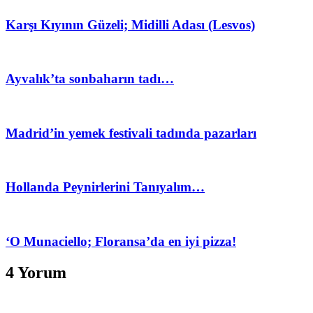
Karşı Kıyının Güzeli; Midilli Adası (Lesvos)
Ayvalık’ta sonbaharın tadı…
Madrid’in yemek festivali tadında pazarları
Hollanda Peynirlerini Tanıyalım…
‘O Munaciello; Floransa’da en iyi pizza!
4 Yorum