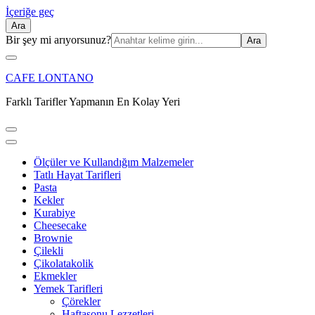
İçeriğe geç
Ara
Ara:
Bir şey mi arıyorsunuz?
CAFE LONTANO
Farklı Tarifler Yapmanın En Kolay Yeri
Ölçüler ve Kullandığım Malzemeler
Tatlı Hayat Tarifleri
Pasta
Kekler
Kurabiye
Cheesecake
Brownie
Çilekli
Çikolatakolik
Ekmekler
Yemek Tarifleri
Çörekler
Haftasonu Lezzetleri