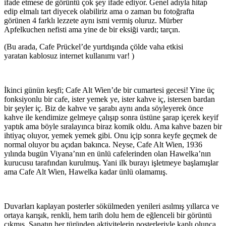
ifade etmese de görüntü çok şey ifade ediyor. Genel adıyla hitap
edip elmalı tart diyecek olabiliriz ama o zaman bu fotoğrafta
görünen 4 farklı lezzete aynı ismi vermiş oluruz. Mürber
Apfelkuchen nefisti ama yine de bir eksiği vardı; tarçın.
(Bu arada, Cafe Prückel’de yurtdışında çölde vaha etkisi
yaratan kablosuz internet kullanımı var! )
İkinci günün keşfi; Cafe Alt Wien’de bir cumartesi gecesi! Yine üç
fonksiyonlu bir cafe, ister yemek ye, ister kahve iç, istersen bardan
bir şeyler iç. Biz de kahve ve şarabı aynı anda söyleyerek önce
kahve ile kendimize gelmeye çalışıp sonra üstüne şarap içerek keyif
yaptık ama böyle sıralayınca biraz komik oldu. Ama kahve bazen bir
ihtiyaç oluyor, yemek yemek gibi. Onu içip sonra keyfe geçmek de
normal oluyor bu açıdan bakınca. Neyse, Cafe Alt Wien, 1936
yılında bugün Viyana’nın en ünlü cafelerinden olan Hawelka’nın
kurucusu tarafından kurulmuş. Yani ilk burayı işletmeye başlamışlar
ama Cafe Alt Wien, Hawelka kadar ünlü olamamış.
Duvarları kaplayan posterler sökülmeden yenileri asılmış yıllarca ve
ortaya karışık, renkli, hem tarih dolu hem de eğlenceli bir görüntü
çıkmış. Sanatın her türünden aktivitelerin posterleriyle kaplı olunca