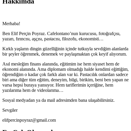
Hakkımda
Merhaba!
Ben Elif Perçin Poyraz. Cafelontano’nun kurucusu, fotoğrafçısı,
yazarı, fırıncısı, aşçısı, pastacısı, filozofu, ekonomisti…
Kırklı yaşların dingin güzelliğinin içinde tutkuyla sevdiğim alanlarda
bir şeyler öğrenmek, denemek ve paylaşmaktan çok keyif alıyorum.
Asıl mesleğim finans alanında, eğitimim ise hem siyaset hem de
ekonomi alanında. Ama diplomam olmadığı halde kendimi eğittiğim,
öğrendiğim o kadar çok farklı alan var ki. Pastacılık onlardan sadece
biri ama diğer tüm eğitim, deneyim, bilgi, birikim, beni ben yapan ne
varsa hepsi buraya yansıyor. Hem tariflerimin içeriğine, hem
yazılarıma hem de videolarıma…
Sosyal medyadan ya da mail adresimden bana ulaşabilirsiniz.
Sevgiler
elifpercinpoyraz@gmail.com