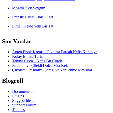
Mozaik Kek Sevgim
Fransız Usulü Elmalı Tart
Elmalı Kekte Yeni Bir Tat
Son Yazılar
Antep Fıstık Kremalı Çikolata Parçalı Nefis Kurabiye
Kolay Elmalı Turta
Tahinli Cevizli Nefis Bir Çörek
Bademli ve Çilekli Dolce Vita Kek
Çikolatalı Paskalya Çöreği ve Yenilenme Mevsimi
Blogroll
Documentation
Plugins
Suggest Ideas
Support Forum
Themes