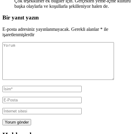
Çok teşekkürler ek bilgiler için. Gerçekten yeme-içme kültürü
başka olaylarla ve koşullarla şekilleniyor halen de.
Bir yanıt yazın
E-posta adresiniz yayınlanmayacak.
Gerekli alanlar
*
ile
işaretlenmişlerdir
Yorum
Ad
Soyad
E-
posta
İnternet
sitesi