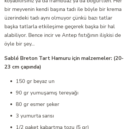
koyabilirsiniz ya da frambuaz ya da böğürtlen. Her
bir meyvenin kendi başına tadı ile böyle bir krema
üzerindeki tadı aynı olmuyor çünkü bazı tatlar
başka tatlarla etkileşime geçerek başka bir hal
alabiliyor. Bence incir ve Antep fıstığının ilişkisi de
öyle bir şey…
Sablé Breton Tart Hamuru için malzemeler: (20-
23 cm çapında)
150 gr beyaz un
90 gr yumuşamış tereyağı
80 gr esmer şeker
3 yumurta sarısı
1/2 paket kabartma tozu (5 gr)