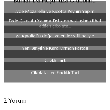
Bunlar Da Hoşunuza Gidebilir...
Evde Mozarella ve Ricotta Peyniri Yapımı
Evde Çikolata Yapımı: Fıstık ezmesi aşkına ithaf
edilen çikolata…
Magnolia:En doğal ve en lezzetli haliyle
Yeni Bir yıl ve Kara Orman Pastası
Çilekli Tart
Çikolatalı ve Fındıklı Tart
2 Yorum