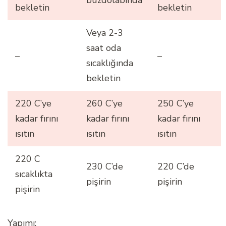
bekletin
bekletin
Veya 2-3
saat oda
–
–
sıcaklığında
bekletin
220 C’ye
260 C’ye
250 C’ye
kadar fırını
kadar fırını
kadar fırını
ısıtın
ısıtın
ısıtın
220 C
230 C’de
220 C’de
sıcaklıkta
pişirin
pişirin
pişirin
Yapımı: