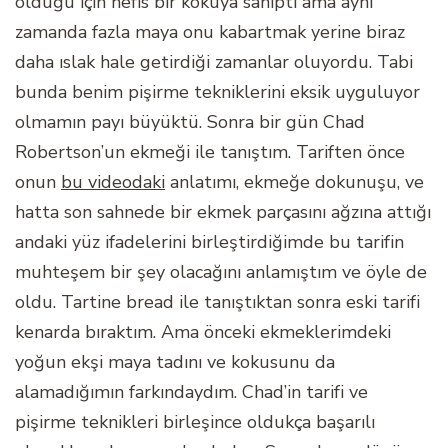
olduğu için nefis bir kokuya sahipti ama aynı
zamanda fazla maya onu kabartmak yerine biraz
daha ıslak hale getirdiği zamanlar oluyordu. Tabi
bunda benim pişirme tekniklerini eksik uyguluyor
olmamın payı büyüktü. Sonra bir gün Chad
Robertson’un ekmeği ile tanıştım. Tariften önce
onun
bu videodaki
anlatımı, ekmeğe dokunuşu, ve
hatta son sahnede bir ekmek parçasını ağzına attığı
andaki yüz ifadelerini birleştirdiğimde bu tarifin
muhteşem bir şey olacağını anlamıştım ve öyle de
oldu. Tartine bread ile tanıştıktan sonra eski tarifi
kenarda bıraktım. Ama önceki ekmeklerimdeki
yoğun ekşi maya tadını ve kokusunu da
alamadığımın farkındaydım. Chad’in tarifi ve
pişirme teknikleri birleşince oldukça başarılı