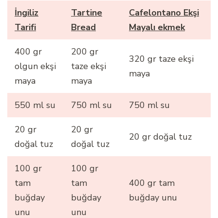
İngiliz
Tartine
Cafelontano Ekşi
Tarifi
Bread
Mayalı ekmek
400 gr
200 gr
320 gr taze ekşi
olgun ekşi
taze ekşi
maya
maya
maya
550 ml su
750 ml su
750 ml su
20 gr
20 gr
20 gr doğal tuz
doğal tuz
doğal tuz
100 gr
100 gr
tam
tam
400 gr tam
buğday
buğday
buğday unu
unu
unu