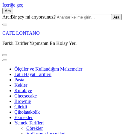
İçeriğe geç
Ara
Ara:
Bir şey mi arıyorsunuz?
CAFE LONTANO
Farklı Tarifler Yapmanın En Kolay Yeri
Ölçüler ve Kullandığım Malzemeler
Tatlı Hayat Tarifleri
Pasta
Kekler
Kurabiye
Cheesecake
Brownie
Çilekli
Çikolatakolik
Ekmekler
Yemek Tarifleri
Çörekler
Haftasonu Lezzetleri