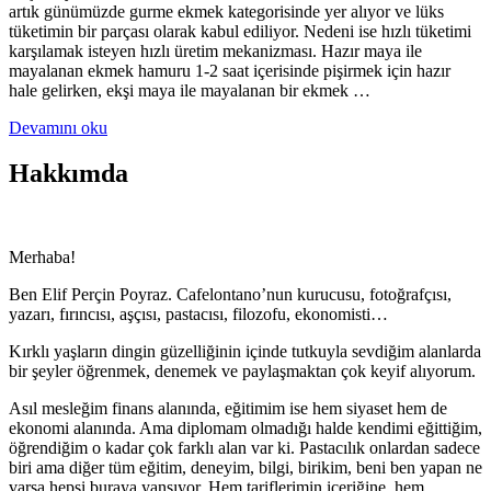
artık günümüzde gurme ekmek kategorisinde yer alıyor ve lüks
tüketimin bir parçası olarak kabul ediliyor. Nedeni ise hızlı tüketimi
karşılamak isteyen hızlı üretim mekanizması. Hazır maya ile
mayalanan ekmek hamuru 1-2 saat içerisinde pişirmek için hazır
hale gelirken, ekşi maya ile mayalanan bir ekmek …
Devamını oku
Hakkımda
Merhaba!
Ben Elif Perçin Poyraz. Cafelontano’nun kurucusu, fotoğrafçısı,
yazarı, fırıncısı, aşçısı, pastacısı, filozofu, ekonomisti…
Kırklı yaşların dingin güzelliğinin içinde tutkuyla sevdiğim alanlarda
bir şeyler öğrenmek, denemek ve paylaşmaktan çok keyif alıyorum.
Asıl mesleğim finans alanında, eğitimim ise hem siyaset hem de
ekonomi alanında. Ama diplomam olmadığı halde kendimi eğittiğim,
öğrendiğim o kadar çok farklı alan var ki. Pastacılık onlardan sadece
biri ama diğer tüm eğitim, deneyim, bilgi, birikim, beni ben yapan ne
varsa hepsi buraya yansıyor. Hem tariflerimin içeriğine, hem