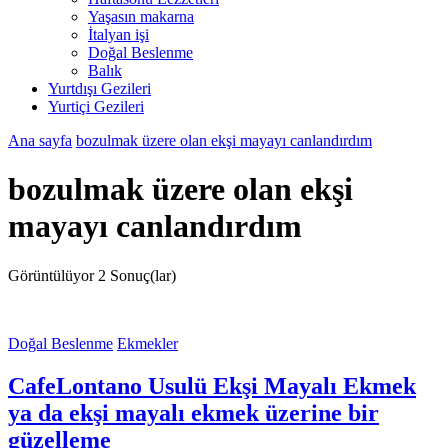
Yaşasın makarna
İtalyan işi
Doğal Beslenme
Balık
Yurtdışı Gezileri
Yurtiçi Gezileri
Ana sayfa
bozulmak üzere olan ekşi mayayı canlandırdım
bozulmak üzere olan ekşi
mayayı canlandırdım
Görüntülüyor
2 Sonuç(lar)
Doğal Beslenme
Ekmekler
CafeLontano Usulü Ekşi Mayalı Ekmek
ya da ekşi mayalı ekmek üzerine bir
güzelleme