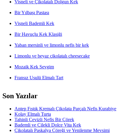
Vişneli ve Çikolatalı Dolgun Kek
Bir Yılbaşı Pastası
Vişneli Bademli Kek
Bir Havuçlu Kek Klasiği
Yaban mersinli ve limonlu nefis bir kek
Limonlu ve beyaz çikolatalı cheesecake
Mozaik Kek Sevgim
Fransız Usulü Elmalı Tart
Son Yazılar
Antep Fıstık Kremalı Çikolata Parçalı Nefis Kurabiye
Kolay Elmalı Turta
Tahinli Cevizli Nefis Bir Çörek
Bademli ve Çilekli Dolce Vita Kek
Çikolatalı Paskalya Çöreği ve Yenilenme Mevsimi