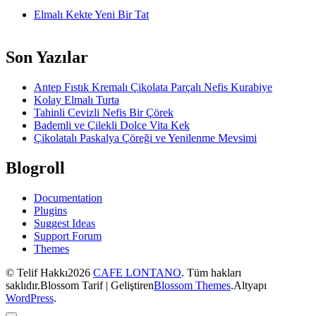
Elmalı Kekte Yeni Bir Tat
Son Yazılar
Antep Fıstık Kremalı Çikolata Parçalı Nefis Kurabiye
Kolay Elmalı Turta
Tahinli Cevizli Nefis Bir Çörek
Bademli ve Çilekli Dolce Vita Kek
Çikolatalı Paskalya Çöreği ve Yenilenme Mevsimi
Blogroll
Documentation
Plugins
Suggest Ideas
Support Forum
Themes
© Telif Hakkı2026
CAFE LONTANO
. Tüm hakları
saklıdır.
Blossom Tarif | Geliştiren
Blossom Themes
.Altyapı
WordPress
.