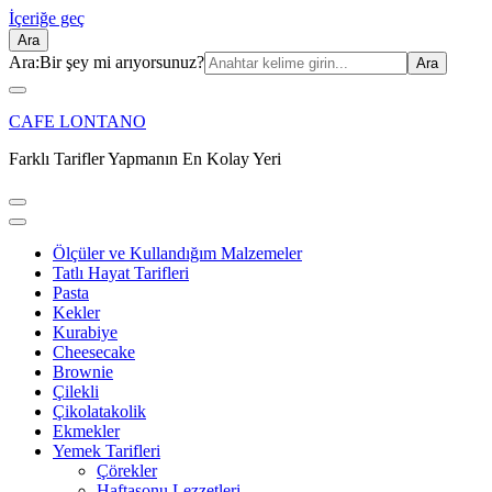
İçeriğe geç
Ara
Ara:
Bir şey mi arıyorsunuz?
CAFE LONTANO
Farklı Tarifler Yapmanın En Kolay Yeri
Ölçüler ve Kullandığım Malzemeler
Tatlı Hayat Tarifleri
Pasta
Kekler
Kurabiye
Cheesecake
Brownie
Çilekli
Çikolatakolik
Ekmekler
Yemek Tarifleri
Çörekler
Haftasonu Lezzetleri