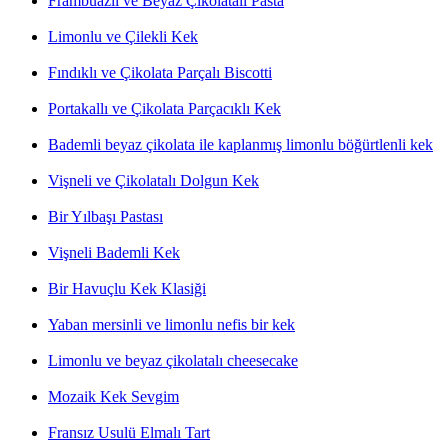
Frambuazlı ve Beyaz Çikolatalı Pasta
Limonlu ve Çilekli Kek
Fındıklı ve Çikolata Parçalı Biscotti
Portakallı ve Çikolata Parçacıklı Kek
Bademli beyaz çikolata ile kaplanmış limonlu böğürtlenli kek
Vişneli ve Çikolatalı Dolgun Kek
Bir Yılbaşı Pastası
Vişneli Bademli Kek
Bir Havuçlu Kek Klasiği
Yaban mersinli ve limonlu nefis bir kek
Limonlu ve beyaz çikolatalı cheesecake
Mozaik Kek Sevgim
Fransız Usulü Elmalı Tart