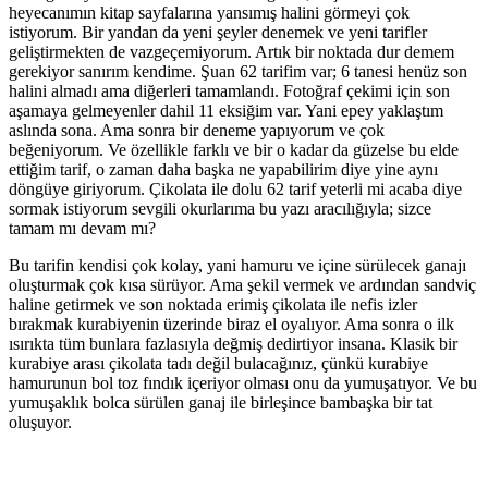
heyecanımın kitap sayfalarına yansımış halini görmeyi çok
istiyorum. Bir yandan da yeni şeyler denemek ve yeni tarifler
geliştirmekten de vazgeçemiyorum. Artık bir noktada dur demem
gerekiyor sanırım kendime. Şuan 62 tarifim var; 6 tanesi henüz son
halini almadı ama diğerleri tamamlandı. Fotoğraf çekimi için son
aşamaya gelmeyenler dahil 11 eksiğim var. Yani epey yaklaştım
aslında sona. Ama sonra bir deneme yapıyorum ve çok
beğeniyorum. Ve özellikle farklı ve bir o kadar da güzelse bu elde
ettiğim tarif, o zaman daha başka ne yapabilirim diye yine aynı
döngüye giriyorum. Çikolata ile dolu 62 tarif yeterli mi acaba diye
sormak istiyorum sevgili okurlarıma bu yazı aracılığıyla; sizce
tamam mı devam mı?
Bu tarifin kendisi çok kolay, yani hamuru ve içine sürülecek ganajı
oluşturmak çok kısa sürüyor. Ama şekil vermek ve ardından sandviç
haline getirmek ve son noktada erimiş çikolata ile nefis izler
bırakmak kurabiyenin üzerinde biraz el oyalıyor. Ama sonra o ilk
ısırıkta tüm bunlara fazlasıyla değmiş dedirtiyor insana. Klasik bir
kurabiye arası çikolata tadı değil bulacağınız, çünkü kurabiye
hamurunun bol toz fındık içeriyor olması onu da yumuşatıyor. Ve bu
yumuşaklık bolca sürülen ganaj ile birleşince bambaşka bir tat
oluşuyor.