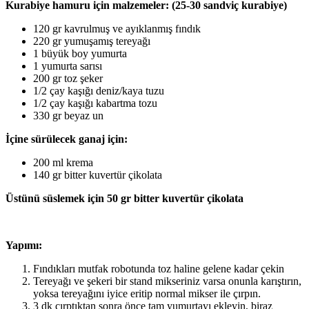
Kurabiye hamuru için malzemeler: (25-30 sandviç kurabiye)
120 gr kavrulmuş ve ayıklanmış fındık
220 gr yumuşamış tereyağı
1 büyük boy yumurta
1 yumurta sarısı
200 gr toz şeker
1/2 çay kaşığı deniz/kaya tuzu
1/2 çay kaşığı kabartma tozu
330 gr beyaz un
İçine sürülecek ganaj için:
200 ml krema
140 gr bitter kuvertür çikolata
Üstünü süslemek için 50 gr bitter kuvertür çikolata
Yapımı:
Fındıkları mutfak robotunda toz haline gelene kadar çekin
Tereyağı ve şekeri bir stand mikseriniz varsa onunla karıştırın,
yoksa tereyağını iyice eritip normal mikser ile çırpın.
3 dk çırptıktan sonra önce tam yumurtayı ekleyin, biraz