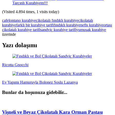
Tarçınlı Kurabiyem!!!
(Visited 4.894 times, 1 visits today)
cafelontano kurabiye
çikolatalı fındıklı kurabiye
çikolatalı
kurabiye
farklı bir kurabiye tarifi
fındıklı kurabiye
nefis kurabiye
ortası
çikolatalı kurabiye tarifi
sandviç kurabiye tarifi
yumuşak kurabiye
üzerinde
Yazı dolaşımı
Ricotta Gnocchi
Ev Yapımı Hamuruyla Bolonez Soslu Lazanya
Bunlar da hoşunuza gidebilir...
Vişneli ve Beyaz Çikolatalı Kara Orman Pastası