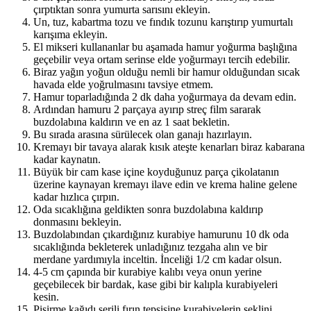
çırptıktan sonra yumurta sarısını ekleyin.
Un, tuz, kabartma tozu ve fındık tozunu karıştırıp yumurtalı
karışıma ekleyin.
El mikseri kullananlar bu aşamada hamur yoğurma başlığına
geçebilir veya ortam serinse elde yoğurmayı tercih edebilir.
Biraz yağın yoğun olduğu nemli bir hamur olduğundan sıcak
havada elde yoğrulmasını tavsiye etmem.
Hamur toparladığında 2 dk daha yoğurmaya da devam edin.
Ardından hamuru 2 parçaya ayırıp streç film sararak
buzdolabına kaldırın ve en az 1 saat bekletin.
Bu sırada arasına sürülecek olan ganajı hazırlayın.
Kremayı bir tavaya alarak kısık ateşte kenarları biraz kabarana
kadar kaynatın.
Büyük bir cam kase içine koyduğunuz parça çikolatanın
üzerine kaynayan kremayı ilave edin ve krema haline gelene
kadar hızlıca çırpın.
Oda sıcaklığına geldikten sonra buzdolabına kaldırıp
donmasını bekleyin.
Buzdolabından çıkardığınız kurabiye hamurunu 10 dk oda
sıcaklığında bekleterek unladığınız tezgaha alın ve bir
merdane yardımıyla inceltin. İnceliği 1/2 cm kadar olsun.
4-5 cm çapında bir kurabiye kalıbı veya onun yerine
geçebilecek bir bardak, kase gibi bir kalıpla kurabiyeleri
kesin.
Pişirme kağıdı serili fırın tepsisine kurabiyelerin şeklini