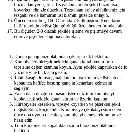
bozmadan yerleştirin. Tezgahtan alırken şekli bozulursa
koyarken elinizle düzeltin. Tezgahtan kolay alabilmeniz için
tezgahı ve de hamurun üst kısmını güzelce unlayın.
Önceden ısıtılmış 160 C fırında 7-8 dk pişirin. Kenarların
hafif renginin değiştiğini gördüğünüzde hemen fırından alın.
Bu ölçüden 2-3 olacak şekilde işleme ve pişirmeye devam
edin ve pişenleri soğumaya bırakın.
Donan ganajı buzdolabından çıkarıp 5 dk bekletin.
Kurabiyeleri birleştirmek için ganajı kurabiyenin fırın
tepsisine değen kısmına koyun. Aynı şekilde kapatırken de iç
yüzüne yine bu kısım gelsin.
1 tatlı kaşığı dolusu ganajı tam ortaya koyun ve üst katı da
kapatınca hafifçe bastırıp ganajın kenarlara gelmesini
sağlayın.
Ya da daha düzgün olmasını isterseniz tüm kurabiyeyi
kaplayacak şekilde ganajı sürün ve üzerini kapatın.
Kurabiyeler keserken, tepsiye koyarken ve pişerken şekil
değiştirebilir, küçülebilir. Kurabiyeye çikolatayı sürmeden
önce ona uygun olacak eş kurabiyeyi deneyerek bulun ve
hazır edin.
Tüm kurabiyeleri kapattıktan sonra biraz buzdolabında
bekletin.