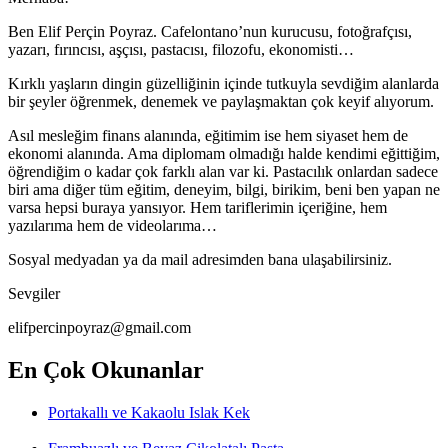
Ben Elif Perçin Poyraz. Cafelontano’nun kurucusu, fotoğrafçısı,
yazarı, fırıncısı, aşçısı, pastacısı, filozofu, ekonomisti…
Kırklı yaşların dingin güzelliğinin içinde tutkuyla sevdiğim alanlarda
bir şeyler öğrenmek, denemek ve paylaşmaktan çok keyif alıyorum.
Asıl mesleğim finans alanında, eğitimim ise hem siyaset hem de
ekonomi alanında. Ama diplomam olmadığı halde kendimi eğittiğim,
öğrendiğim o kadar çok farklı alan var ki. Pastacılık onlardan sadece
biri ama diğer tüm eğitim, deneyim, bilgi, birikim, beni ben yapan ne
varsa hepsi buraya yansıyor. Hem tariflerimin içeriğine, hem
yazılarıma hem de videolarıma…
Sosyal medyadan ya da mail adresimden bana ulaşabilirsiniz.
Sevgiler
elifpercinpoyraz@gmail.com
En Çok Okunanlar
Portakallı ve Kakaolu Islak Kek