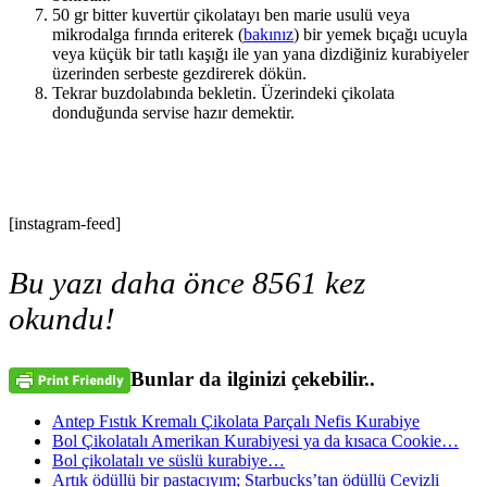
50 gr bitter kuvertür çikolatayı ben marie usulü veya
mikrodalga fırında eriterek (
bakınız
) bir yemek bıçağı ucuyla
veya küçük bir tatlı kaşığı ile yan yana dizdiğiniz kurabiyeler
üzerinden serbeste gezdirerek dökün.
Tekrar buzdolabında bekletin. Üzerindeki çikolata
donduğunda servise hazır demektir.
[instagram-feed]
Bu yazı daha önce 8561 kez
okundu!
Bunlar da ilginizi çekebilir..
Antep Fıstık Kremalı Çikolata Parçalı Nefis Kurabiye
Bol Çikolatalı Amerikan Kurabiyesi ya da kısaca Cookie…
Bol çikolatalı ve süslü kurabiye…
Artık ödüllü bir pastacıyım; Starbucks’tan ödüllü Cevizli