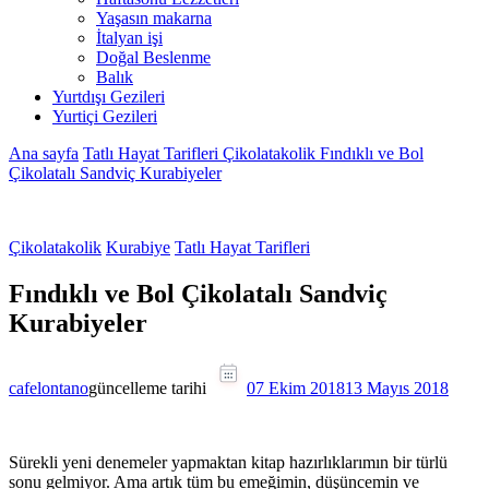
Yaşasın makarna
İtalyan işi
Doğal Beslenme
Balık
Yurtdışı Gezileri
Yurtiçi Gezileri
Ana sayfa
Tatlı Hayat Tarifleri
Çikolatakolik
Fındıklı ve Bol
Çikolatalı Sandviç Kurabiyeler
Çikolatakolik
Kurabiye
Tatlı Hayat Tarifleri
Fındıklı ve Bol Çikolatalı Sandviç
Kurabiyeler
cafelontano
güncelleme tarihi
07 Ekim 2018
13 Mayıs 2018
Sürekli yeni denemeler yapmaktan kitap hazırlıklarımın bir türlü
sonu gelmiyor. Ama artık tüm bu emeğimin, düşüncemin ve