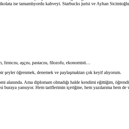
çikolata ise tamamlıyordu kahveyi. Starbucks jurisi ve Ayhan Sicimioğl
 fırıncısı, aşçısı, pastacısı, filozofu, ekonomisti…
da bir şeyler öğrenmek, denemek ve paylaşmaktan çok keyif alıyorum.
mi alanında. Ama diplomam olmadığı halde kendimi eğittiğim, öğrendiğim
epsi buraya yansıyor. Hem tariflerimin içeriğine, hem yazılarıma hem d