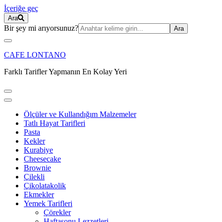
İçeriğe geç
Ara
Ara:
Bir şey mi arıyorsunuz?
CAFE LONTANO
Farklı Tarifler Yapmanın En Kolay Yeri
Ölçüler ve Kullandığım Malzemeler
Tatlı Hayat Tarifleri
Pasta
Kekler
Kurabiye
Cheesecake
Brownie
Çilekli
Çikolatakolik
Ekmekler
Yemek Tarifleri
Çörekler
Haftasonu Lezzetleri