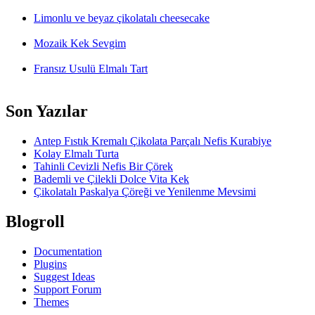
Limonlu ve beyaz çikolatalı cheesecake
Mozaik Kek Sevgim
Fransız Usulü Elmalı Tart
Son Yazılar
Antep Fıstık Kremalı Çikolata Parçalı Nefis Kurabiye
Kolay Elmalı Turta
Tahinli Cevizli Nefis Bir Çörek
Bademli ve Çilekli Dolce Vita Kek
Çikolatalı Paskalya Çöreği ve Yenilenme Mevsimi
Blogroll
Documentation
Plugins
Suggest Ideas
Support Forum
Themes