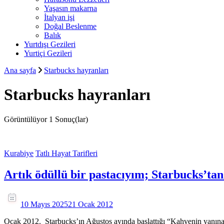
Yaşasın makarna
İtalyan işi
Doğal Beslenme
Balık
Yurtdışı Gezileri
Yurtiçi Gezileri
Ana sayfa
Starbucks hayranları
Starbucks hayranları
Görüntülüyor
1 Sonuç(lar)
Kurabiye
Tatlı Hayat Tarifleri
Artık ödüllü bir pastacıyım; Starbucks’tan
10 Mayıs 2025
21 Ocak 2012
Ocak 2012. Starbucks’ın Ağustos ayında başlattığı “Kahvenin yanına ta