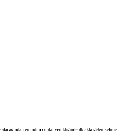
ce alacağından emindim çünkü yenildiğinde ilk akla gelen kelime