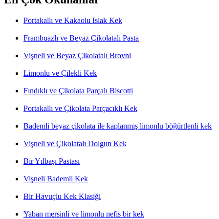
Portakallı ve Kakaolu Islak Kek
Frambuazlı ve Beyaz Çikolatalı Pasta
Vişneli ve Beyaz Çikolatalı Brovni
Limonlu ve Çilekli Kek
Fındıklı ve Çikolata Parçalı Biscotti
Portakallı ve Çikolata Parçacıklı Kek
Bademli beyaz çikolata ile kaplanmış limonlu böğürtlenli kek
Vişneli ve Çikolatalı Dolgun Kek
Bir Yılbaşı Pastası
Vişneli Bademli Kek
Bir Havuçlu Kek Klasiği
Yaban mersinli ve limonlu nefis bir kek