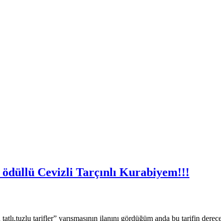
 ödüllü Cevizli Tarçınlı Kurabiyem!!!
tlı,tuzlu tarifler” yarışmasının ilanını gördüğüm anda bu tarifin dere