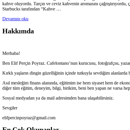
kahve oluyordu. Tarçın ve ceviz kahvenin aromasını çağrıştırıyordu, 
Starbucks tarafından “Kahve …
Devamını oku
Hakkımda
Merhaba!
Ben Elif Perçin Poyraz. Cafelontano’nun kurucusu, fotoğrafçısı, yazarı,
Kırklı yaşların dingin güzelliğinin içinde tutkuyla sevdiğim alanlar
Asıl mesleğim finans alanında, eğitimim ise hem siyaset hem de ekono
diğer tüm eğitim, deneyim, bilgi, birikim, beni ben yapan ne varsa h
Sosyal medyadan ya da mail adresimden bana ulaşabilirsiniz.
Sevgiler
elifpercinpoyraz@gmail.com
En Çok Okunanlar