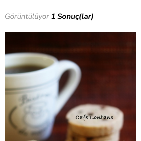
Görüntülüyor
1 Sonuç(lar)