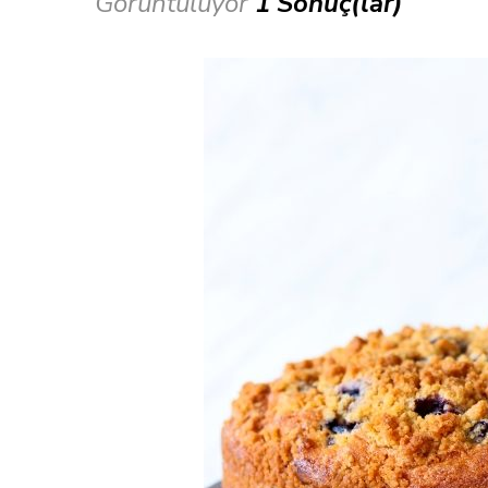
Görüntülüyor
1 Sonuç(lar)