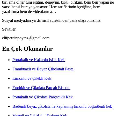
biri ama diğer tüm eğitim, deneyim, bilgi, birikim, beni ben yapan ne
varsa hepsi buraya yansıyor. Hem tariflerimin içeriğine, hem
yazılarıma hem de videolarıma…
Sosyal medyadan ya da mail adresimden bana ulaşabilirsiniz.
Sevgiler
elifpercinpoyraz@gmail.com
En Çok Okunanlar
Portakallı ve Kakaolu Islak Kek
Frambuazlı ve Beyaz Çikolatalı Pasta
Limonlu ve Çilekli Kek
Fındıklı ve Çikolata Parçalı Biscotti
Portakallı ve Çikolata Parçacıklı Kek
Bademli beyaz çikolata ile kaplanmış limonlu böğürtlenli kek
Vişneli ve Çikolatalı Dolgun Kek