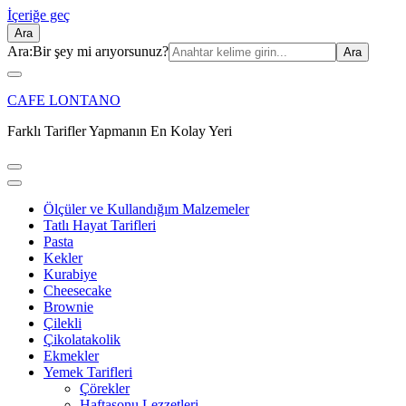
İçeriğe geç
Ara
Ara:
Bir şey mi arıyorsunuz?
CAFE LONTANO
Farklı Tarifler Yapmanın En Kolay Yeri
Ölçüler ve Kullandığım Malzemeler
Tatlı Hayat Tarifleri
Pasta
Kekler
Kurabiye
Cheesecake
Brownie
Çilekli
Çikolatakolik
Ekmekler
Yemek Tarifleri
Çörekler
Haftasonu Lezzetleri