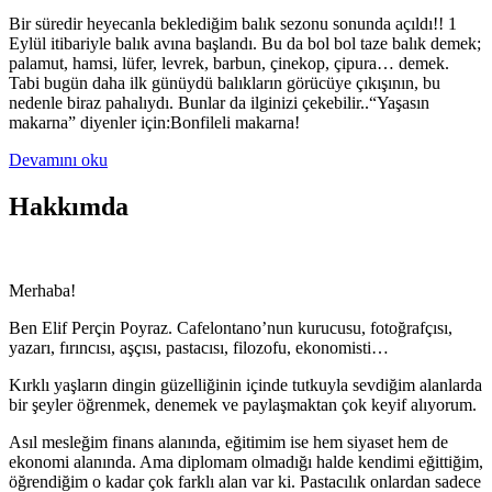
Bir süredir heyecanla beklediğim balık sezonu sonunda açıldı!! 1
Eylül itibariyle balık avına başlandı. Bu da bol bol taze balık demek;
palamut, hamsi, lüfer, levrek, barbun, çinekop, çipura… demek.
Tabi bugün daha ilk günüydü balıkların görücüye çıkışının, bu
nedenle biraz pahalıydı. Bunlar da ilginizi çekebilir..“Yaşasın
makarna” diyenler için:Bonfileli makarna!
Devamını oku
Hakkımda
Merhaba!
Ben Elif Perçin Poyraz. Cafelontano’nun kurucusu, fotoğrafçısı,
yazarı, fırıncısı, aşçısı, pastacısı, filozofu, ekonomisti…
Kırklı yaşların dingin güzelliğinin içinde tutkuyla sevdiğim alanlarda
bir şeyler öğrenmek, denemek ve paylaşmaktan çok keyif alıyorum.
Asıl mesleğim finans alanında, eğitimim ise hem siyaset hem de
ekonomi alanında. Ama diplomam olmadığı halde kendimi eğittiğim,
öğrendiğim o kadar çok farklı alan var ki. Pastacılık onlardan sadece