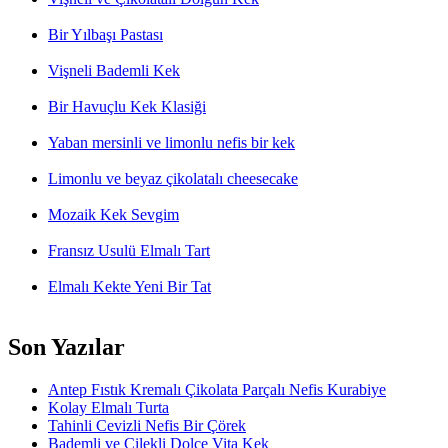
Bir Yılbaşı Pastası
Vişneli Bademli Kek
Bir Havuçlu Kek Klasiği
Yaban mersinli ve limonlu nefis bir kek
Limonlu ve beyaz çikolatalı cheesecake
Mozaik Kek Sevgim
Fransız Usulü Elmalı Tart
Elmalı Kekte Yeni Bir Tat
Son Yazılar
Antep Fıstık Kremalı Çikolata Parçalı Nefis Kurabiye
Kolay Elmalı Turta
Tahinli Cevizli Nefis Bir Çörek
Bademli ve Çilekli Dolce Vita Kek