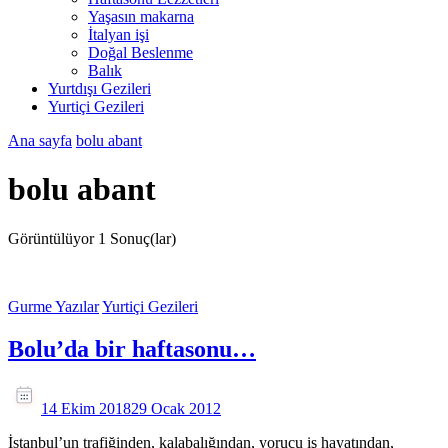
Yaşasın makarna
İtalyan işi
Doğal Beslenme
Balık
Yurtdışı Gezileri
Yurtiçi Gezileri
Ana sayfa
bolu abant
bolu abant
Görüntülüyor
1 Sonuç(lar)
Gurme Yazılar
Yurtiçi Gezileri
Bolu’da bir haftasonu…
14 Ekim 2018
29 Ocak 2012
İstanbul’un trafiğinden, kalabalığından, yorucu iş hayatından,