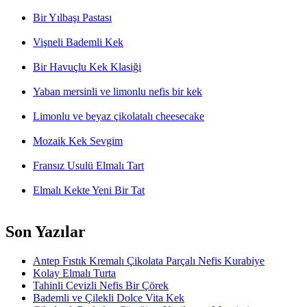
Bir Yılbaşı Pastası
Vişneli Bademli Kek
Bir Havuçlu Kek Klasiği
Yaban mersinli ve limonlu nefis bir kek
Limonlu ve beyaz çikolatalı cheesecake
Mozaik Kek Sevgim
Fransız Usulü Elmalı Tart
Elmalı Kekte Yeni Bir Tat
Son Yazılar
Antep Fıstık Kremalı Çikolata Parçalı Nefis Kurabiye
Kolay Elmalı Turta
Tahinli Cevizli Nefis Bir Çörek
Bademli ve Çilekli Dolce Vita Kek