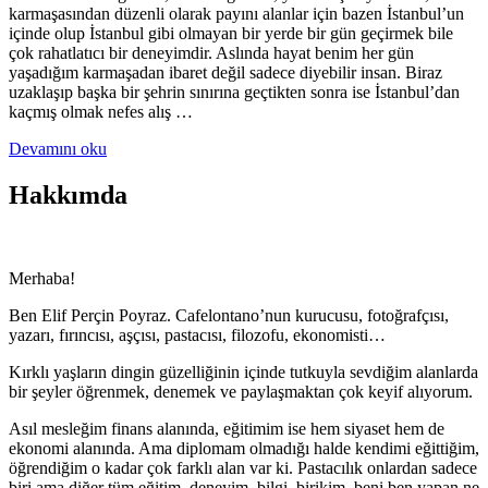
karmaşasından düzenli olarak payını alanlar için bazen İstanbul’un
içinde olup İstanbul gibi olmayan bir yerde bir gün geçirmek bile
çok rahatlatıcı bir deneyimdir. Aslında hayat benim her gün
yaşadığım karmaşadan ibaret değil sadece diyebilir insan. Biraz
uzaklaşıp başka bir şehrin sınırına geçtikten sonra ise İstanbul’dan
kaçmış olmak nefes alış …
Devamını oku
Hakkımda
Merhaba!
Ben Elif Perçin Poyraz. Cafelontano’nun kurucusu, fotoğrafçısı,
yazarı, fırıncısı, aşçısı, pastacısı, filozofu, ekonomisti…
Kırklı yaşların dingin güzelliğinin içinde tutkuyla sevdiğim alanlarda
bir şeyler öğrenmek, denemek ve paylaşmaktan çok keyif alıyorum.
Asıl mesleğim finans alanında, eğitimim ise hem siyaset hem de
ekonomi alanında. Ama diplomam olmadığı halde kendimi eğittiğim,
öğrendiğim o kadar çok farklı alan var ki. Pastacılık onlardan sadece
biri ama diğer tüm eğitim, deneyim, bilgi, birikim, beni ben yapan ne