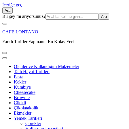
İçeriğe geç
Ara
Ara:
Bir şey mi arıyorsunuz?
CAFE LONTANO
Farklı Tarifler Yapmanın En Kolay Yeri
Ölçüler ve Kullandığım Malzemeler
Tatlı Hayat Tarifleri
Pasta
Kekler
Kurabiye
Cheesecake
Brownie
Çilekli
Çikolatakolik
Ekmekler
Yemek Tarifleri
Çörekler
Haftasonu Lezzetleri