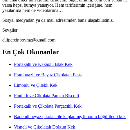
varsa hepsi buraya yansıyor. Hem tariflerimin içeriğine, hem
yazılarıma hem de videolarıma…
Sosyal medyadan ya da mail adresimden bana ulaşabilirsiniz.
Sevgiler
elifpercinpoyraz@gmail.com
En Çok Okunanlar
Portakallı ve Kakaolu Islak Kek
Frambuazlı ve Beyaz Çikolatalı Pasta
Limonlu ve Çilekli Kek
Fındıklı ve Çikolata Parçalı Biscotti
Portakallı ve Çikolata Parçacıklı Kek
Bademli beyaz çikolata ile kaplanmış limonlu böğürtlenli kek
Vişneli ve Çikolatalı Dolgun Kek