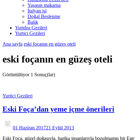
Yaşasın makarna
İtalyan işi
Doğal Beslenme
Balık
Yurtdışı Gezileri
Yurtiçi Gezileri
Ana sayfa
eski foçanın en güzeş oteli
eski foçanın en güzeş oteli
Görüntülüyor
1 Sonuç(lar)
Yurtiçi Gezileri
Eski Foça’dan yeme içme önerileri
01 Haziran 2017
21 Eylül 2013
Eski Foça, güzel doğasıyla, harika insanlarıyla bozulmamış bir Ege