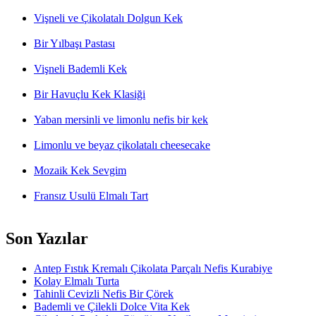
Vişneli ve Çikolatalı Dolgun Kek
Bir Yılbaşı Pastası
Vişneli Bademli Kek
Bir Havuçlu Kek Klasiği
Yaban mersinli ve limonlu nefis bir kek
Limonlu ve beyaz çikolatalı cheesecake
Mozaik Kek Sevgim
Fransız Usulü Elmalı Tart
Son Yazılar
Antep Fıstık Kremalı Çikolata Parçalı Nefis Kurabiye
Kolay Elmalı Turta
Tahinli Cevizli Nefis Bir Çörek
Bademli ve Çilekli Dolce Vita Kek