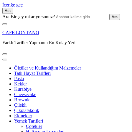
İçeriğe geç
Ara
Ara:
Bir şey mi arıyorsunuz?
CAFE LONTANO
Farklı Tarifler Yapmanın En Kolay Yeri
Ölçüler ve Kullandığım Malzemeler
Tatlı Hayat Tarifleri
Pasta
Kekler
Kurabiye
Cheesecake
Brownie
Çilekli
Çikolatakolik
Ekmekler
Yemek Tarifleri
Çörekler
Haftasonu Lezzetleri