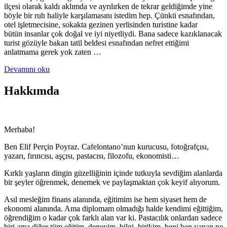
ilçesi olarak kaldı aklımda ve ayrılırken de tekrar geldiğimde yine
böyle bir ruh haliyle karşılamasını istedim hep. Çünkü esnafından,
otel işletmecisine, sokakta gezinen yerlisinden turistine kadar
bütün insanlar çok doğal ve iyi niyetliydi. Bana sadece kazıklanacak
turist gözüyle bakan tatil beldesi esnafından nefret ettiğimi
anlatmama gerek yok zaten …
Devamını oku
Hakkımda
Merhaba!
Ben Elif Perçin Poyraz. Cafelontano’nun kurucusu, fotoğrafçısı,
yazarı, fırıncısı, aşçısı, pastacısı, filozofu, ekonomisti…
Kırklı yaşların dingin güzelliğinin içinde tutkuyla sevdiğim alanlarda
bir şeyler öğrenmek, denemek ve paylaşmaktan çok keyif alıyorum.
Asıl mesleğim finans alanında, eğitimim ise hem siyaset hem de
ekonomi alanında. Ama diplomam olmadığı halde kendimi eğittiğim,
öğrendiğim o kadar çok farklı alan var ki. Pastacılık onlardan sadece
biri ama diğer tüm eğitim, deneyim, bilgi, birikim, beni ben yapan ne