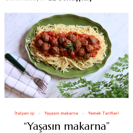
İtalyan işi
Yaşasın makarna
Yemek Tarifleri
“Yaşasın makarna”