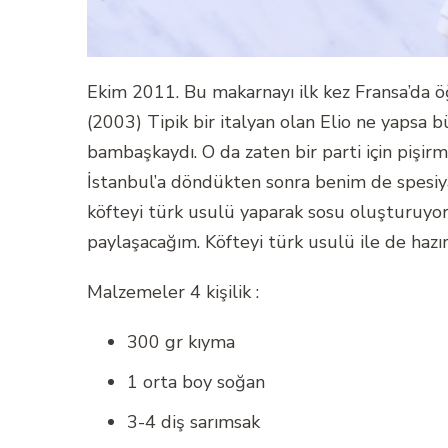
Ekim 2011. Bu makarnayı ilk kez Fransa’da ö
(2003) Tipik bir italyan olan Elio ne yapsa
bambaşkaydı. O da zaten bir parti için pişirm
İstanbul’a döndükten sonra benim de spesiya
köfteyi türk usulü yaparak sosu oluşturuyord
paylaşacağım. Köfteyi türk usulü ile de hazırla
Malzemeler 4 kişilik :
300 gr kıyma
1 orta boy soğan
3-4 diş sarımsak