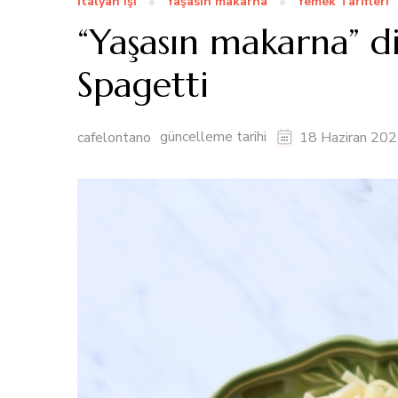
İtalyan işi
Yaşasın makarna
Yemek Tarifleri
“Yaşasın makarna” di
Spagetti
güncelleme tarihi
cafelontano
18 Haziran 20