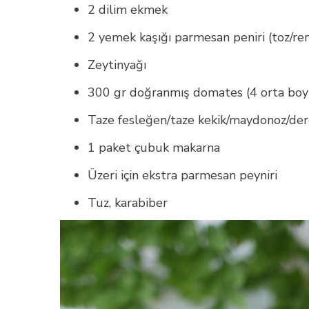
2 dilim ekmek
2 yemek kaşığı parmesan peniri (toz/rend
Zeytinyağı
300 gr doğranmış domates (4 orta bo
Taze fesleğen/taze kekik/maydonoz/de
1 paket çubuk makarna
Üzeri için ekstra parmesan peyniri
Tuz, karabiber