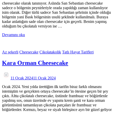
cheesecake olarak tanınıyor. Aslında San Sebastian cheesecake
sadece o bölgenin peynirleriyle orada yapıldığı zaman kullanılıyor
isim olarak. Diğer türlü sadece San Sebastian şehrinin içinde olduğu
bölgenin yani Bask bölgesinin usulü şeklinde kullanılmalı. Buraya
kadar anlattığım sade olan cheesecake için geçerli. Benim yapmış
olduğum bu çikolatalı versiyon ise …
Devamını oku
Az şekerli
Cheesecake
Çikolatakolik
Tatlı Hayat Tarifleri
Kara Orman Cheesecake
11 Ocak 2024
11 Ocak 2024
Ocak 2024. Yeni yılda ürettiğim ilk tarifin biraz farklı olmasını
istemiştim ve gerçekten ortaya cheesecake’in ötesine geçen bir şey
çıktı. Altta çikolatalı cheesecake, üstünde frambuaz ve böğürtlenle
yapılmış sos, onun üzerinde ev yapımı krem şanti ve kara orman
görüntüsünü tamamlayan çikolata parçaları ile frambuaz ve
böğürtlenler. Kırmızı, beyaz ve siyah birleşince ayrı bir güzel geliyor