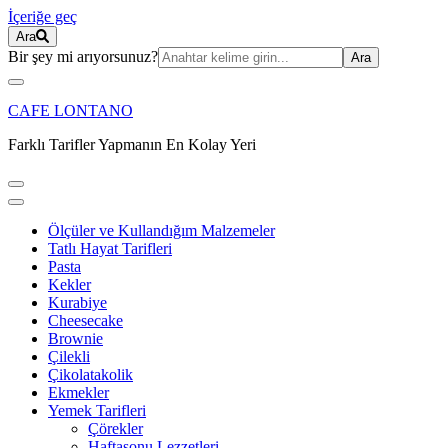
İçeriğe geç
Ara
Ara:
Bir şey mi arıyorsunuz?
CAFE LONTANO
Farklı Tarifler Yapmanın En Kolay Yeri
Ölçüler ve Kullandığım Malzemeler
Tatlı Hayat Tarifleri
Pasta
Kekler
Kurabiye
Cheesecake
Brownie
Çilekli
Çikolatakolik
Ekmekler
Yemek Tarifleri
Çörekler
Haftasonu Lezzetleri