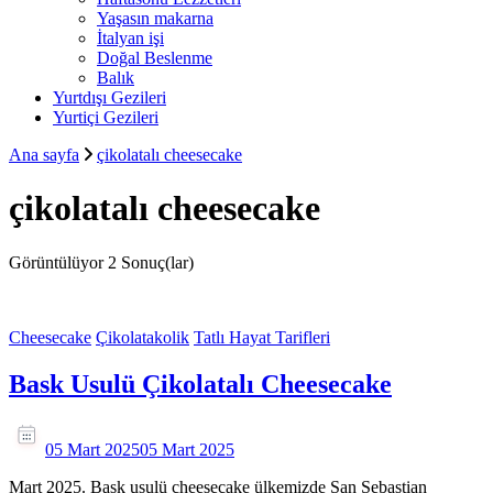
Yaşasın makarna
İtalyan işi
Doğal Beslenme
Balık
Yurtdışı Gezileri
Yurtiçi Gezileri
Ana sayfa
çikolatalı cheesecake
çikolatalı cheesecake
Görüntülüyor
2 Sonuç(lar)
Cheesecake
Çikolatakolik
Tatlı Hayat Tarifleri
Bask Usulü Çikolatalı Cheesecake
05 Mart 2025
05 Mart 2025
Mart 2025. Bask usulü cheesecake ülkemizde San Sebastian