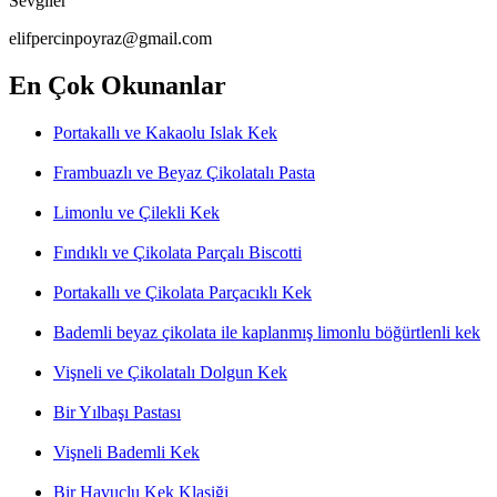
Sevgiler
elifpercinpoyraz@gmail.com
En Çok Okunanlar
Portakallı ve Kakaolu Islak Kek
Frambuazlı ve Beyaz Çikolatalı Pasta
Limonlu ve Çilekli Kek
Fındıklı ve Çikolata Parçalı Biscotti
Portakallı ve Çikolata Parçacıklı Kek
Bademli beyaz çikolata ile kaplanmış limonlu böğürtlenli kek
Vişneli ve Çikolatalı Dolgun Kek
Bir Yılbaşı Pastası
Vişneli Bademli Kek
Bir Havuçlu Kek Klasiği