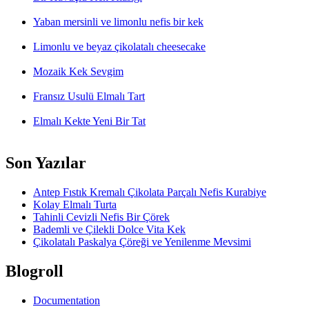
Yaban mersinli ve limonlu nefis bir kek
Limonlu ve beyaz çikolatalı cheesecake
Mozaik Kek Sevgim
Fransız Usulü Elmalı Tart
Elmalı Kekte Yeni Bir Tat
Son Yazılar
Antep Fıstık Kremalı Çikolata Parçalı Nefis Kurabiye
Kolay Elmalı Turta
Tahinli Cevizli Nefis Bir Çörek
Bademli ve Çilekli Dolce Vita Kek
Çikolatalı Paskalya Çöreği ve Yenilenme Mevsimi
Blogroll
Documentation