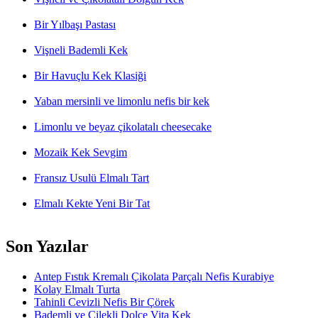
Bir Yılbaşı Pastası
Vişneli Bademli Kek
Bir Havuçlu Kek Klasiği
Yaban mersinli ve limonlu nefis bir kek
Limonlu ve beyaz çikolatalı cheesecake
Mozaik Kek Sevgim
Fransız Usulü Elmalı Tart
Elmalı Kekte Yeni Bir Tat
Son Yazılar
Antep Fıstık Kremalı Çikolata Parçalı Nefis Kurabiye
Kolay Elmalı Turta
Tahinli Cevizli Nefis Bir Çörek
Bademli ve Çilekli Dolce Vita Kek