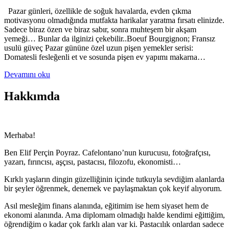
Pazar günleri, özellikle de soğuk havalarda, evden çıkma
motivasyonu olmadığında mutfakta harikalar yaratma fırsatı elinizde.
Sadece biraz özen ve biraz sabır, sonra muhteşem bir akşam
yemeği… Bunlar da ilginizi çekebilir..Boeuf Bourgignon; Fransız
usulü güveç Pazar gününe özel uzun pişen yemekler serisi:
Domatesli fesleğenli et ve sosunda pişen ev yapımı makarna…
Devamını oku
Hakkımda
Merhaba!
Ben Elif Perçin Poyraz. Cafelontano’nun kurucusu, fotoğrafçısı,
yazarı, fırıncısı, aşçısı, pastacısı, filozofu, ekonomisti…
Kırklı yaşların dingin güzelliğinin içinde tutkuyla sevdiğim alanlarda
bir şeyler öğrenmek, denemek ve paylaşmaktan çok keyif alıyorum.
Asıl mesleğim finans alanında, eğitimim ise hem siyaset hem de
ekonomi alanında. Ama diplomam olmadığı halde kendimi eğittiğim,
öğrendiğim o kadar çok farklı alan var ki. Pastacılık onlardan sadece