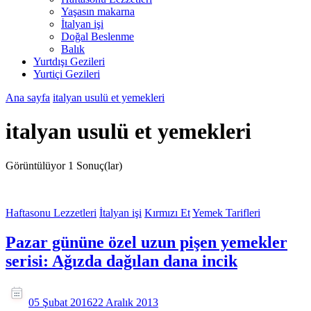
Yaşasın makarna
İtalyan işi
Doğal Beslenme
Balık
Yurtdışı Gezileri
Yurtiçi Gezileri
Ana sayfa
italyan usulü et yemekleri
italyan usulü et yemekleri
Görüntülüyor
1 Sonuç(lar)
Haftasonu Lezzetleri
İtalyan işi
Kırmızı Et
Yemek Tarifleri
Pazar gününe özel uzun pişen yemekler
serisi: Ağızda dağılan dana incik
05 Şubat 2016
22 Aralık 2013