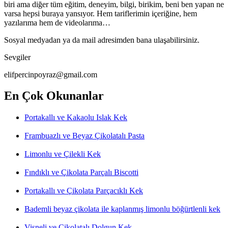
biri ama diğer tüm eğitim, deneyim, bilgi, birikim, beni ben yapan ne
varsa hepsi buraya yansıyor. Hem tariflerimin içeriğine, hem
yazılarıma hem de videolarıma…
Sosyal medyadan ya da mail adresimden bana ulaşabilirsiniz.
Sevgiler
elifpercinpoyraz@gmail.com
En Çok Okunanlar
Portakallı ve Kakaolu Islak Kek
Frambuazlı ve Beyaz Çikolatalı Pasta
Limonlu ve Çilekli Kek
Fındıklı ve Çikolata Parçalı Biscotti
Portakallı ve Çikolata Parçacıklı Kek
Bademli beyaz çikolata ile kaplanmış limonlu böğürtlenli kek
Vişneli ve Çikolatalı Dolgun Kek