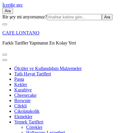
İçeriğe geç
Ara
Ara:
Bir şey mi arıyorsunuz?
CAFE LONTANO
Farklı Tarifler Yapmanın En Kolay Yeri
Ölçüler ve Kullandığım Malzemeler
Tatlı Hayat Tarifleri
Pasta
Kekler
Kurabiye
Cheesecake
Brownie
Çilekli
Çikolatakolik
Ekmekler
Yemek Tarifleri
Çörekler
Haftasonu Lezzetleri