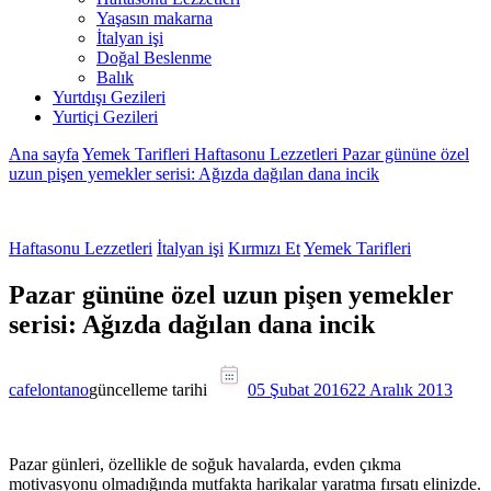
Yaşasın makarna
İtalyan işi
Doğal Beslenme
Balık
Yurtdışı Gezileri
Yurtiçi Gezileri
Ana sayfa
Yemek Tarifleri
Haftasonu Lezzetleri
Pazar gününe özel
uzun pişen yemekler serisi: Ağızda dağılan dana incik
Haftasonu Lezzetleri
İtalyan işi
Kırmızı Et
Yemek Tarifleri
Pazar gününe özel uzun pişen yemekler
serisi: Ağızda dağılan dana incik
cafelontano
güncelleme tarihi
05 Şubat 2016
22 Aralık 2013
Pazar günleri, özellikle de soğuk havalarda, evden çıkma
motivasyonu olmadığında mutfakta harikalar yaratma fırsatı elinizde.