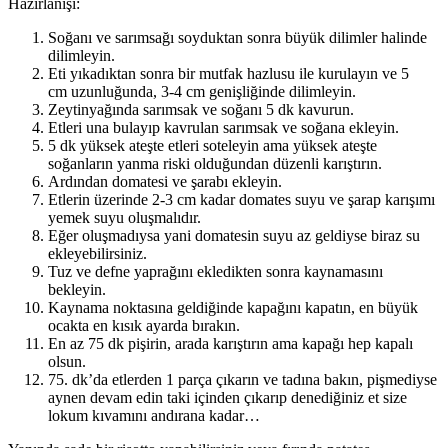
Hazırlanışı:
Soğanı ve sarımsağı soyduktan sonra büyük dilimler halinde
dilimleyin.
Eti yıkadıktan sonra bir mutfak hazlusu ile kurulayın ve 5
cm uzunluğunda, 3-4 cm genişliğinde dilimleyin.
Zeytinyağında sarımsak ve soğanı 5 dk kavurun.
Etleri una bulayıp kavrulan sarımsak ve soğana ekleyin.
5 dk yüksek ateşte etleri soteleyin ama yüksek ateşte
soğanların yanma riski olduğundan düzenli karıştırın.
Ardından domatesi ve şarabı ekleyin.
Etlerin üzerinde 2-3 cm kadar domates suyu ve şarap karışımı
yemek suyu oluşmalıdır.
Eğer oluşmadıysa yani domatesin suyu az geldiyse biraz su
ekleyebilirsiniz.
Tuz ve defne yaprağını ekledikten sonra kaynamasını
bekleyin.
Kaynama noktasına geldiğinde kapağını kapatın, en büyük
ocakta en kısık ayarda bırakın.
En az 75 dk pişirin, arada karıştırın ama kapağı hep kapalı
olsun.
75. dk’da etlerden 1 parça çıkarın ve tadına bakın, pişmediyse
aynen devam edin taki içinden çıkarıp denediğiniz et size
lokum kıvamını andırana kadar…