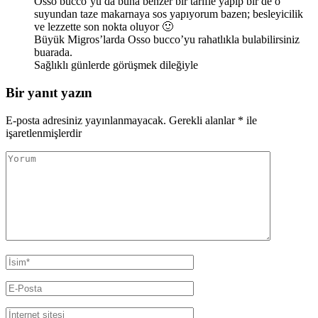
Osso bucco’yu da buna benzer bir tarifle yapıp bir de o
suyundan taze makarnaya sos yapıyorum bazen; besleyicilik
ve lezzette son nokta oluyor 🙂
Büyük Migros’larda Osso bucco’yu rahatlıkla bulabilirsiniz
buarada.
Sağlıklı günlerde görüşmek dileğiyle
Bir yanıt yazın
E-posta adresiniz yayınlanmayacak.
Gerekli alanlar
*
ile
işaretlenmişlerdir
Yorum
Ad
Soyad
E-
posta
İnternet