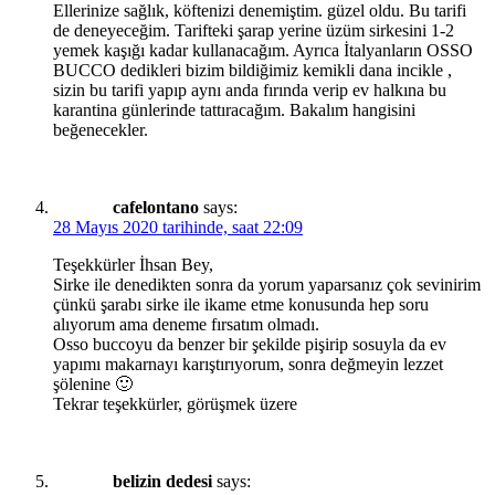
Ellerinize sağlık, köftenizi denemiştim. güzel oldu. Bu tarifi
de deneyeceğim. Tarifteki şarap yerine üzüm sirkesini 1-2
yemek kaşığı kadar kullanacağım. Ayrıca İtalyanların OSSO
BUCCO dedikleri bizim bildiğimiz kemikli dana incikle ,
sizin bu tarifi yapıp aynı anda fırında verip ev halkına bu
karantina günlerinde tattıracağım. Bakalım hangisini
beğenecekler.
cafelontano
says:
28 Mayıs 2020 tarihinde, saat 22:09
Teşekkürler İhsan Bey,
Sirke ile denedikten sonra da yorum yaparsanız çok sevinirim
çünkü şarabı sirke ile ikame etme konusunda hep soru
alıyorum ama deneme fırsatım olmadı.
Osso buccoyu da benzer bir şekilde pişirip sosuyla da ev
yapımı makarnayı karıştırıyorum, sonra değmeyin lezzet
şölenine 🙂
Tekrar teşekkürler, görüşmek üzere
belizin dedesi
says: