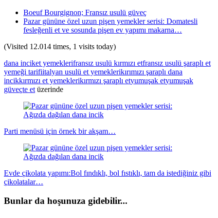
Boeuf Bourgignon; Fransız usulü güveç
Pazar gününe özel uzun pişen yemekler serisi: Domatesli
fesleğenli et ve sosunda pişen ev yapımı makarna…
(Visited 12.014 times, 1 visits today)
dana incik
et yemekleri
fransız usulü kırmızı et
fransız usulü şaraplı et
yemeği tarifi
italyan usulü et yemekleri
kırımızı şaraplı dana
incik
kırmızı et yemekleri
kırmızı şaraplı et
yumuşak et
yumuşak
güveçte et
üzerinde
Yazı
dolaşımı
Parti menüsü için örnek bir akşam…
Evde çikolata yapımı:Bol fındıklı, bol fıstıklı, tam da istediğiniz gibi
çikolatalar…
Bunlar da hoşunuza gidebilir...