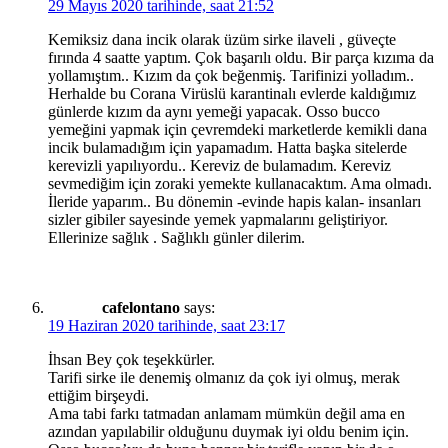
29 Mayıs 2020 tarihinde, saat 21:52
Kemiksiz dana incik olarak üzüm sirke ilaveli , güveçte
fırında 4 saatte yaptım. Çok başarılı oldu. Bir parça kızıma da
yollamıştım.. Kızım da çok beğenmiş. Tarifinizi yolladım..
Herhalde bu Corana Virüslü karantinalı evlerde kaldığımız
günlerde kızım da aynı yemeği yapacak. Osso bucco
yemeğini yapmak için çevremdeki marketlerde kemikli dana
incik bulamadığım için yapamadım. Hatta başka sitelerde
kerevizli yapılıyordu.. Kereviz de bulamadım. Kereviz
sevmediğim için zoraki yemekte kullanacaktım. Ama olmadı.
İleride yaparım.. Bu dönemin -evinde hapis kalan- insanları
sizler gibiler sayesinde yemek yapmalarını geliştiriyor.
Ellerinize sağlık . Sağlıklı günler dilerim.
cafelontano
says:
19 Haziran 2020 tarihinde, saat 23:17
İhsan Bey çok teşekkürler.
Tarifi sirke ile denemiş olmanız da çok iyi olmuş, merak
ettiğim birşeydi.
Ama tabi farkı tatmadan anlamam mümkün değil ama en
azından yapılabilir olduğunu duymak iyi oldu benim için.