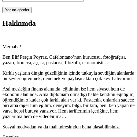
sitesi
Hakkımda
Merhaba!
Ben Elif Perçin Poyraz. Cafelontano’nun kurucusu, fotoğrafçısı,
yazarı, fırıncısı, aşçısı, pastacısı, filozofu, ekonomisti…
Kırklı yaşların dingin güzelliğinin içinde tutkuyla sevdiğim alanlarda
bir şeyler öğrenmek, denemek ve paylaşmaktan çok keyif alıyorum.
Asıl mesleğim finans alanında, eğitimim ise hem siyaset hem de
ekonomi alanında. Ama diplomam olmadığı halde kendimi eğittiğim,
öğrendiğim o kadar çok farklı alan var ki. Pastacılık onlardan sadece
biri ama diğer tüm eğitim, deneyim, bilgi, birikim, beni ben yapan ne
varsa hepsi buraya yansıyor. Hem tariflerimin içeriğine, hem
yazılarıma hem de videolarıma…
Sosyal medyadan ya da mail adresimden bana ulaşabilirsiniz.