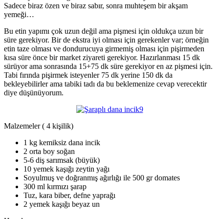
Sadece biraz özen ve biraz sabır, sonra muhteşem bir akşam
yemeği…
Bu etin yapımı çok uzun değil ama pişmesi için oldukça uzun bir
süre gerekiyor. Bir de ekstra iyi olması için gerekenler var; örneğin
etin taze olması ve dondurucuya girmemiş olması için pişirmeden
kısa süre önce bir market ziyareti gerekiyor. Hazırlanması 15 dk
sürüyor ama sonrasında 15+75 dk süre gerekiyor en az pişmesi için.
Tabi fırında pişirmek isteyenler 75 dk yerine 150 dk da
bekleyebilirler ama tabiki tadı da bu beklemenize cevap verecektir
diye düşünüyorum.
Malzemeler ( 4 kişilik)
1 kg kemiksiz dana incik
2 orta boy soğan
5-6 diş sarımsak (büyük)
10 yemek kaşığı zeytin yağı
Soyulmuş ve doğranmış ağırlığı ile 500 gr domates
300 ml kırmızı şarap
Tuz, kara biber, defne yaprağı
2 yemek kaşığı beyaz un