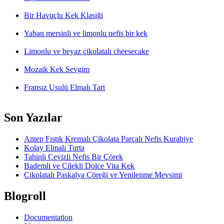
Bir Havuçlu Kek Klasiği
Yaban mersinli ve limonlu nefis bir kek
Limonlu ve beyaz çikolatalı cheesecake
Mozaik Kek Sevgim
Fransız Usulü Elmalı Tart
Son Yazılar
Antep Fıstık Kremalı Çikolata Parçalı Nefis Kurabiye
Kolay Elmalı Turta
Tahinli Cevizli Nefis Bir Çörek
Bademli ve Çilekli Dolce Vita Kek
Çikolatalı Paskalya Çöreği ve Yenilenme Mevsimi
Blogroll
Documentation