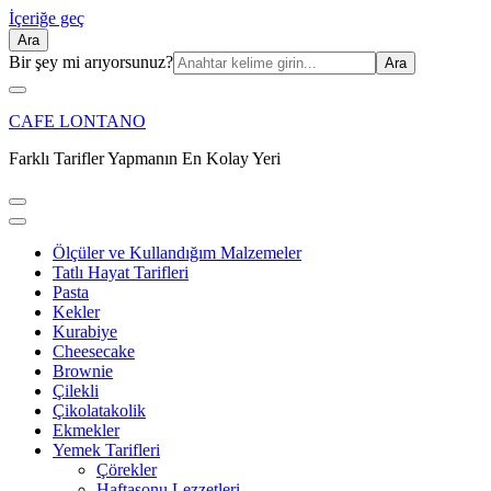
İçeriğe geç
Ara
Ara:
Bir şey mi arıyorsunuz?
CAFE LONTANO
Farklı Tarifler Yapmanın En Kolay Yeri
Ölçüler ve Kullandığım Malzemeler
Tatlı Hayat Tarifleri
Pasta
Kekler
Kurabiye
Cheesecake
Brownie
Çilekli
Çikolatakolik
Ekmekler
Yemek Tarifleri
Çörekler
Haftasonu Lezzetleri