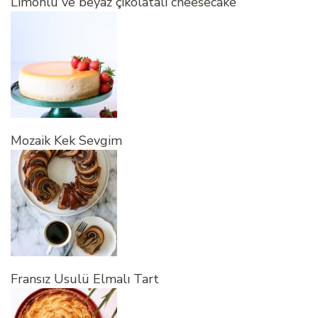
Limonlu ve beyaz çikolatalı cheesecake
Mozaik Kek Sevgim
Fransız Usulü Elmalı Tart