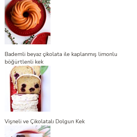
Bademli beyaz çikolata ile kaplanmış limonlu
böğürtlenli kek
Vişneli ve Çikolatalı Dolgun Kek