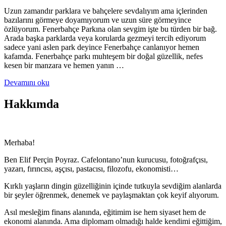
Uzun zamandır parklara ve bahçelere sevdalıyım ama içlerinden
bazılarını görmeye doyamıyorum ve uzun süre görmeyince
özlüyorum. Fenerbahçe Parkına olan sevgim işte bu türden bir bağ.
Arada başka parklarda veya korularda gezmeyi tercih ediyorum
sadece yani aslen park deyince Fenerbahçe canlanıyor hemen
kafamda. Fenerbahçe parkı muhteşem bir doğal güzellik, nefes
kesen bir manzara ve hemen yanın …
Devamını oku
Hakkımda
Merhaba!
Ben Elif Perçin Poyraz. Cafelontano’nun kurucusu, fotoğrafçısı,
yazarı, fırıncısı, aşçısı, pastacısı, filozofu, ekonomisti…
Kırklı yaşların dingin güzelliğinin içinde tutkuyla sevdiğim alanlarda
bir şeyler öğrenmek, denemek ve paylaşmaktan çok keyif alıyorum.
Asıl mesleğim finans alanında, eğitimim ise hem siyaset hem de
ekonomi alanında. Ama diplomam olmadığı halde kendimi eğittiğim,