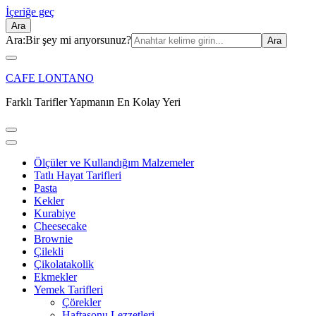
İçeriğe geç
Ara
Ara:
Bir şey mi arıyorsunuz?
CAFE LONTANO
Farklı Tarifler Yapmanın En Kolay Yeri
Ölçüler ve Kullandığım Malzemeler
Tatlı Hayat Tarifleri
Pasta
Kekler
Kurabiye
Cheesecake
Brownie
Çilekli
Çikolatakolik
Ekmekler
Yemek Tarifleri
Çörekler
Haftasonu Lezzetleri