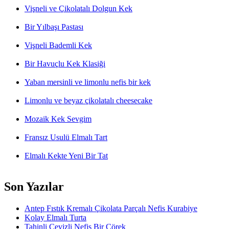
Vişneli ve Çikolatalı Dolgun Kek
Bir Yılbaşı Pastası
Vişneli Bademli Kek
Bir Havuçlu Kek Klasiği
Yaban mersinli ve limonlu nefis bir kek
Limonlu ve beyaz çikolatalı cheesecake
Mozaik Kek Sevgim
Fransız Usulü Elmalı Tart
Elmalı Kekte Yeni Bir Tat
Son Yazılar
Antep Fıstık Kremalı Çikolata Parçalı Nefis Kurabiye
Kolay Elmalı Turta
Tahinli Cevizli Nefis Bir Çörek