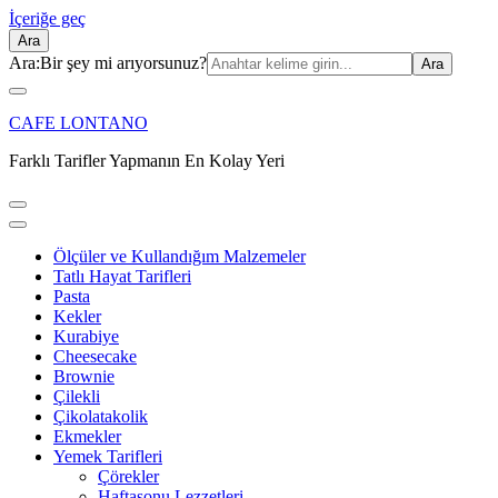
İçeriğe geç
Ara
Ara:
Bir şey mi arıyorsunuz?
CAFE LONTANO
Farklı Tarifler Yapmanın En Kolay Yeri
Ölçüler ve Kullandığım Malzemeler
Tatlı Hayat Tarifleri
Pasta
Kekler
Kurabiye
Cheesecake
Brownie
Çilekli
Çikolatakolik
Ekmekler
Yemek Tarifleri
Çörekler
Haftasonu Lezzetleri