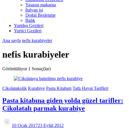
Yaşasın makarna
İtalyan işi
Doğal Beslenme
Balık
Yurtdışı Gezileri
Yurtiçi Gezileri
Ana sayfa
nefis kurabiyeler
nefis kurabiyeler
Görüntülüyor
1 Sonuç(lar)
Çikolatakolik
Kurabiye
Pasta Kitabım
Tatlı Hayat Tarifleri
Pasta kitabına giden yolda güzel tarifler:
Çikolatalı parmak kurabiye
10 Ocak 2017
23 Eylül 2012