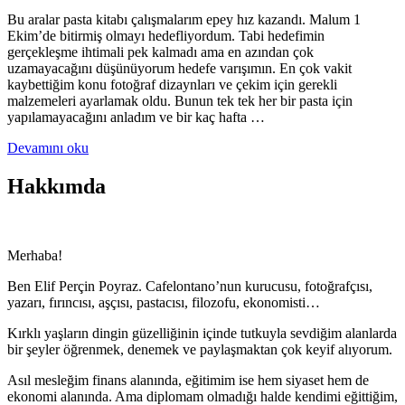
Bu aralar pasta kitabı çalışmalarım epey hız kazandı. Malum 1
Ekim’de bitirmiş olmayı hedefliyordum. Tabi hedefimin
gerçekleşme ihtimali pek kalmadı ama en azından çok
uzamayacağını düşünüyorum hedefe varışımın. En çok vakit
kaybettiğim konu fotoğraf dizaynları ve çekim için gerekli
malzemeleri ayarlamak oldu. Bunun tek tek her bir pasta için
yapılamayacağını anladım ve bir kaç hafta …
Devamını oku
Hakkımda
Merhaba!
Ben Elif Perçin Poyraz. Cafelontano’nun kurucusu, fotoğrafçısı,
yazarı, fırıncısı, aşçısı, pastacısı, filozofu, ekonomisti…
Kırklı yaşların dingin güzelliğinin içinde tutkuyla sevdiğim alanlarda
bir şeyler öğrenmek, denemek ve paylaşmaktan çok keyif alıyorum.
Asıl mesleğim finans alanında, eğitimim ise hem siyaset hem de
ekonomi alanında. Ama diplomam olmadığı halde kendimi eğittiğim,