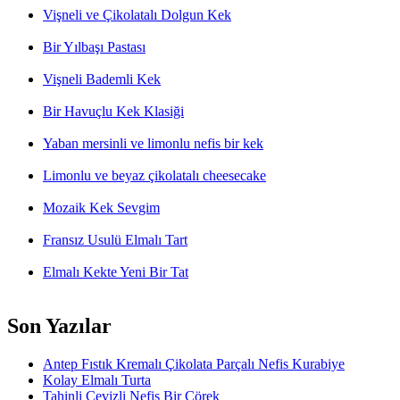
Vişneli ve Çikolatalı Dolgun Kek
Bir Yılbaşı Pastası
Vişneli Bademli Kek
Bir Havuçlu Kek Klasiği
Yaban mersinli ve limonlu nefis bir kek
Limonlu ve beyaz çikolatalı cheesecake
Mozaik Kek Sevgim
Fransız Usulü Elmalı Tart
Elmalı Kekte Yeni Bir Tat
Son Yazılar
Antep Fıstık Kremalı Çikolata Parçalı Nefis Kurabiye
Kolay Elmalı Turta
Tahinli Cevizli Nefis Bir Çörek