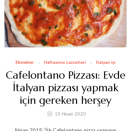
Ekmekler
Haftasonu Lezzetleri
İtalyan işi
Cafelontano Pizzası: Evde
İtalyan pizzası yapmak
için gereken herşey
19 Nisan 2020
Nisan 2015 “İlk Cafelontano pizza yazısının