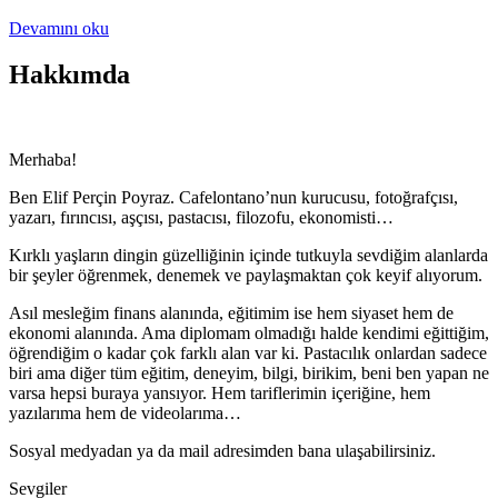
Devamını oku
Hakkımda
Merhaba!
Ben Elif Perçin Poyraz. Cafelontano’nun kurucusu, fotoğrafçısı,
yazarı, fırıncısı, aşçısı, pastacısı, filozofu, ekonomisti…
Kırklı yaşların dingin güzelliğinin içinde tutkuyla sevdiğim alanlarda
bir şeyler öğrenmek, denemek ve paylaşmaktan çok keyif alıyorum.
Asıl mesleğim finans alanında, eğitimim ise hem siyaset hem de
ekonomi alanında. Ama diplomam olmadığı halde kendimi eğittiğim,
öğrendiğim o kadar çok farklı alan var ki. Pastacılık onlardan sadece
biri ama diğer tüm eğitim, deneyim, bilgi, birikim, beni ben yapan ne
varsa hepsi buraya yansıyor. Hem tariflerimin içeriğine, hem
yazılarıma hem de videolarıma…
Sosyal medyadan ya da mail adresimden bana ulaşabilirsiniz.
Sevgiler