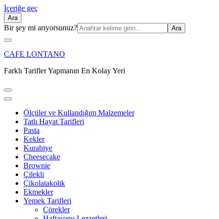
İçeriğe geç
Ara
Ara:
Bir şey mi arıyorsunuz?
CAFE LONTANO
Farklı Tarifler Yapmanın En Kolay Yeri
Ölçüler ve Kullandığım Malzemeler
Tatlı Hayat Tarifleri
Pasta
Kekler
Kurabiye
Cheesecake
Brownie
Çilekli
Çikolatakolik
Ekmekler
Yemek Tarifleri
Çörekler
Haftasonu Lezzetleri