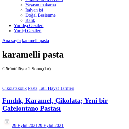
Yaşasın makarna
İtalyan işi
Doğal Beslenme
Balık
Yurtdışı Gezileri
Yurtiçi Gezileri
Ana sayfa
karamelli pasta
karamelli pasta
Görüntülüyor
2 Sonuç(lar)
Çikolatakolik
Pasta
Tatlı Hayat Tarifleri
Fındık, Karamel, Çikolata; Yeni bir
Cafelontano Pastası
29 Eylül 2021
29 Eylül 2021