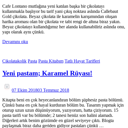
Cafe Lontano mutfağına yeni katılan başka bir çikolatayı
kullanmakla başlıyor bu tarif yani çıkış noktası aslında Callebaut
Gold çikolata. Beyaz çikolata ile karamelin karışımından oluşan
harika aroması olan bir çikolata ve tabi rengi de altına biraz yakın.
Beyaz çikolatayı kullandığımız her alanda kullanabiliriz aslında onu,
yapı olarak aynı çünkü.
Devamını oku
Çikolatakolik
Pasta
Pasta Kitabım
Tatlı Hayat Tarifleri
Yeni pastam; Karamel Rüyası!
07 Ekim 2018
03 Temmuz 2018
Kitapta beni en çok heyecanlandıran bölüm şüphesiz pasta bölümü.
Çünkü bana en çok hayal kurduran bölüm bu. Tasarım yapmak için
oturup uzun uzun düşünüyorum, yazıyorum, hatta çiziyorum. 15
pasta tarifi var bu bölümde; 2 tanesi henüz son halini alamadı.
Diğerleri artık benim gözümde en güzel seviyeye çıktı. Blogta
paylaşmak biraz daha geriden gidiyor pastaları çünkü …