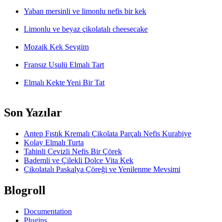
Yaban mersinli ve limonlu nefis bir kek
Limonlu ve beyaz çikolatalı cheesecake
Mozaik Kek Sevgim
Fransız Usulü Elmalı Tart
Elmalı Kekte Yeni Bir Tat
Son Yazılar
Antep Fıstık Kremalı Çikolata Parçalı Nefis Kurabiye
Kolay Elmalı Turta
Tahinli Cevizli Nefis Bir Çörek
Bademli ve Çilekli Dolce Vita Kek
Çikolatalı Paskalya Çöreği ve Yenilenme Mevsimi
Blogroll
Documentation
Plugins