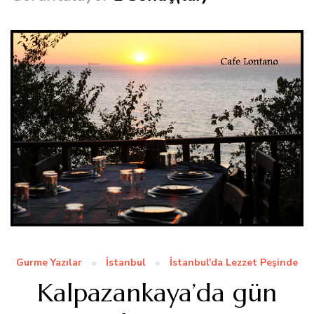
Gurme Yazılar
İstanbul
İstanbul'da Lezzet Peşinde
Kalpazankaya’da gün