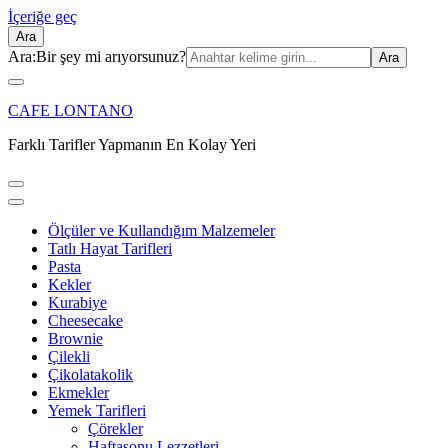
İçeriğe geç
Ara
Ara:
Bir şey mi arıyorsunuz?
CAFE LONTANO
Farklı Tarifler Yapmanın En Kolay Yeri
Ölçüler ve Kullandığım Malzemeler
Tatlı Hayat Tarifleri
Pasta
Kekler
Kurabiye
Cheesecake
Brownie
Çilekli
Çikolatakolik
Ekmekler
Yemek Tarifleri
Çörekler
Haftasonu Lezzetleri