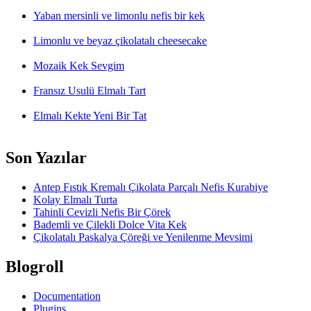
Yaban mersinli ve limonlu nefis bir kek
Limonlu ve beyaz çikolatalı cheesecake
Mozaik Kek Sevgim
Fransız Usulü Elmalı Tart
Elmalı Kekte Yeni Bir Tat
Son Yazılar
Antep Fıstık Kremalı Çikolata Parçalı Nefis Kurabiye
Kolay Elmalı Turta
Tahinli Cevizli Nefis Bir Çörek
Bademli ve Çilekli Dolce Vita Kek
Çikolatalı Paskalya Çöreği ve Yenilenme Mevsimi
Blogroll
Documentation
Plugins