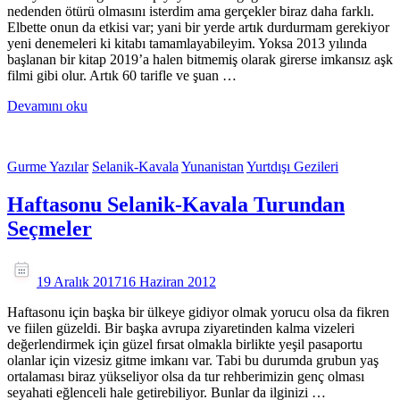
nedenden ötürü olmasını isterdim ama gerçekler biraz daha farklı.
Elbette onun da etkisi var; yani bir yerde artık durdurmam gerekiyor
yeni denemeleri ki kitabı tamamlayabileyim. Yoksa 2013 yılında
başlanan bir kitap 2019’a halen bitmemiş olarak girerse imkansız aşk
filmi gibi olur. Artık 60 tarifle ve şuan …
Devamını oku
Gurme Yazılar
Selanik-Kavala
Yunanistan
Yurtdışı Gezileri
Haftasonu Selanik-Kavala Turundan
Seçmeler
19 Aralık 2017
16 Haziran 2012
Haftasonu için başka bir ülkeye gidiyor olmak yorucu olsa da fikren
ve fiilen güzeldi. Bir başka avrupa ziyaretinden kalma vizeleri
değerlendirmek için güzel fırsat olmakla birlikte yeşil pasaportu
olanlar için vizesiz gitme imkanı var. Tabi bu durumda grubun yaş
ortalaması biraz yükseliyor olsa da tur rehberimizin genç olması
seyahati eğlenceli hale getirebiliyor. Bunlar da ilginizi …