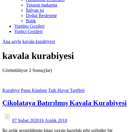
Yaşasın makarna
İtalyan işi
Doğal Beslenme
Balık
Yurtdışı Gezileri
Yurtiçi Gezileri
Ana sayfa
kavala kurabiyesi
kavala kurabiyesi
Görüntülüyor
2 Sonuç(lar)
Kurabiye
Pasta Kitabım
Tatlı Hayat Tarifleri
Çikolataya Batırılmış Kavala Kurabiyesi
07 Şubat 2020
16 Aralık 2018
İki aylık sessizliğimin kitap yayım hazırlığı gibi sofistike bir