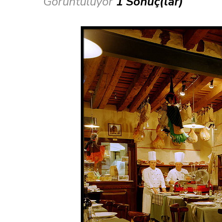
Görüntülüyor
1 Sonuç(lar)