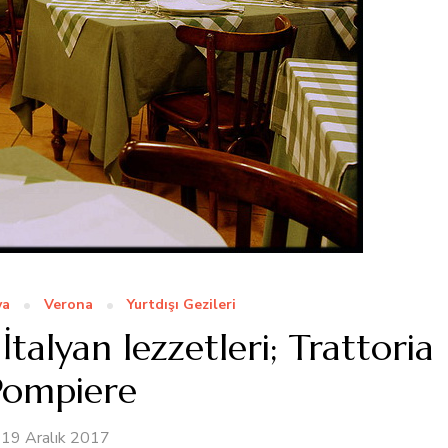
ya
Verona
Yurtdışı Gezileri
alyan lezzetleri; Trattoria
Pompiere
19 Aralık 2017