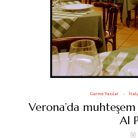
Gurme Yazılar
İtal
Verona’da muhteşem İt
Al 