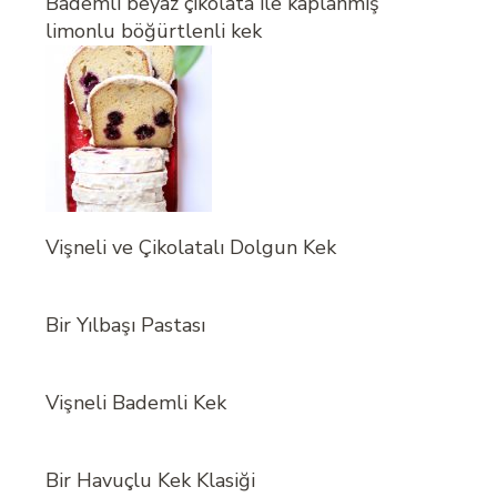
Bademli beyaz çikolata ile kaplanmış
limonlu böğürtlenli kek
Vişneli ve Çikolatalı Dolgun Kek
Bir Yılbaşı Pastası
Vişneli Bademli Kek
Bir Havuçlu Kek Klasiği