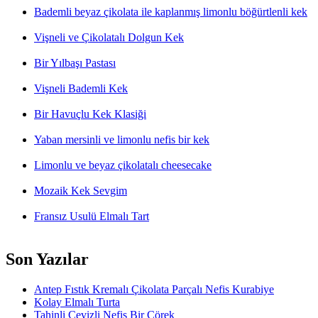
Bademli beyaz çikolata ile kaplanmış limonlu böğürtlenli kek
Vişneli ve Çikolatalı Dolgun Kek
Bir Yılbaşı Pastası
Vişneli Bademli Kek
Bir Havuçlu Kek Klasiği
Yaban mersinli ve limonlu nefis bir kek
Limonlu ve beyaz çikolatalı cheesecake
Mozaik Kek Sevgim
Fransız Usulü Elmalı Tart
Son Yazılar
Antep Fıstık Kremalı Çikolata Parçalı Nefis Kurabiye
Kolay Elmalı Turta
Tahinli Cevizli Nefis Bir Çörek