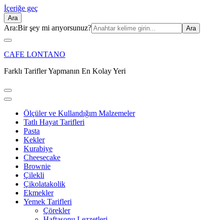
İçeriğe geç
Ara
Ara:
Bir şey mi arıyorsunuz?
CAFE LONTANO
Farklı Tarifler Yapmanın En Kolay Yeri
Ölçüler ve Kullandığım Malzemeler
Tatlı Hayat Tarifleri
Pasta
Kekler
Kurabiye
Cheesecake
Brownie
Çilekli
Çikolatakolik
Ekmekler
Yemek Tarifleri
Çörekler
Haftasonu Lezzetleri