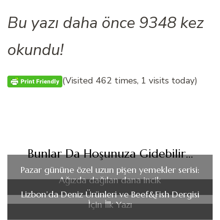
Bu yazı daha önce 9348 kez
okundu!
(Visited 462 times, 1 visits today)
Bunlar Da Hoşunuza Gidebilir...
Pazar gününe özel uzun pişen yemekler serisi:
Ağızda dağılan dana incik
Lizbon’da Deniz Ürünleri ve Beef&Fish Dergisi
İçin İlk Yazı