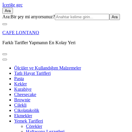
İçeriğe geç
Ara
Ara:
Bir şey mi arıyorsunuz?
CAFE LONTANO
Farklı Tarifler Yapmanın En Kolay Yeri
Ölçüler ve Kullandığım Malzemeler
Tatlı Hayat Tarifleri
Pasta
Kekler
Kurabiye
Cheesecake
Brownie
Çilekli
Çikolatakolik
Ekmekler
Yemek Tarifleri
Çörekler
Haftasonu Lezzetleri