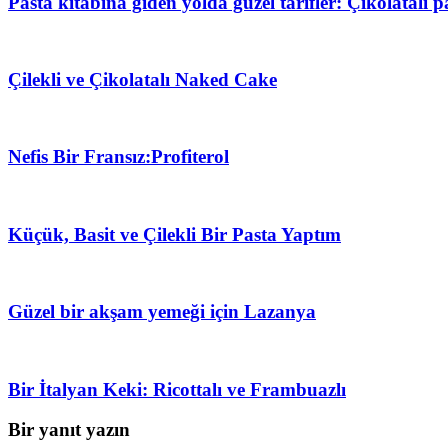
Pasta kitabına giden yolda güzel tarifler: Çikolatalı
Çilekli ve Çikolatalı Naked Cake
Nefis Bir Fransız:Profiterol
Küçük, Basit ve Çilekli Bir Pasta Yaptım
Güzel bir akşam yemeği için Lazanya
Bir İtalyan Keki: Ricottalı ve Frambuazlı
Bir yanıt yazın