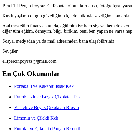
Ben Elif Perçin Poyraz. Cafelontano’nun kurucusu, fotoğrafçısı, yazarı,
Kırklı yaşların dingin güzelliğinin içinde tutkuyla sevdiğim alanlar
Asıl mesleğim finans alanında, eğitimim ise hem siyaset hem de ekono
diğer tüm eğitim, deneyim, bilgi, birikim, beni ben yapan ne varsa h
Sosyal medyadan ya da mail adresimden bana ulaşabilirsiniz.
Sevgiler
elifpercinpoyraz@gmail.com
En Çok Okunanlar
Portakallı ve Kakaolu Islak Kek
Frambuazlı ve Beyaz Çikolatalı Pasta
Vişneli ve Beyaz Çikolatalı Brovni
Limonlu ve Çilekli Kek
Fındıklı ve Çikolata Parçalı Biscotti