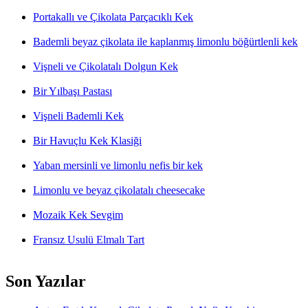
Portakallı ve Çikolata Parçacıklı Kek
Bademli beyaz çikolata ile kaplanmış limonlu böğürtlenli kek
Vişneli ve Çikolatalı Dolgun Kek
Bir Yılbaşı Pastası
Vişneli Bademli Kek
Bir Havuçlu Kek Klasiği
Yaban mersinli ve limonlu nefis bir kek
Limonlu ve beyaz çikolatalı cheesecake
Mozaik Kek Sevgim
Fransız Usulü Elmalı Tart
Son Yazılar