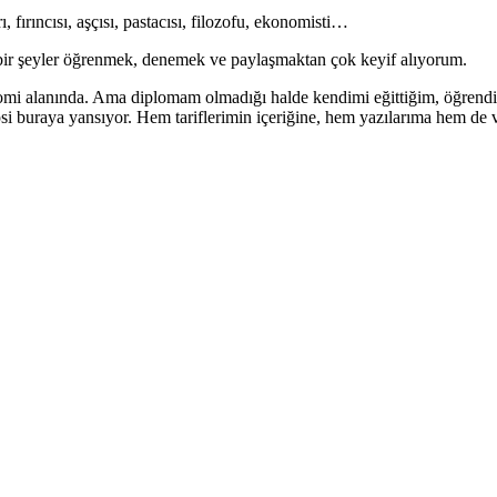
 fırıncısı, aşçısı, pastacısı, filozofu, ekonomisti…
da bir şeyler öğrenmek, denemek ve paylaşmaktan çok keyif alıyorum.
mi alanında. Ama diplomam olmadığı halde kendimi eğittiğim, öğrendiğim
epsi buraya yansıyor. Hem tariflerimin içeriğine, hem yazılarıma hem d