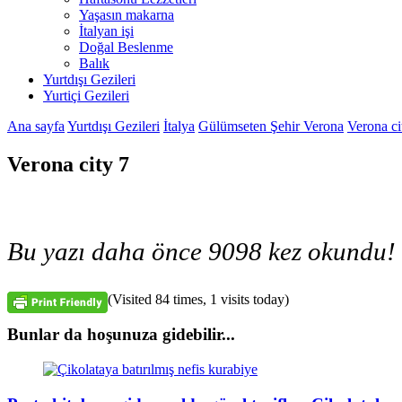
Yaşasın makarna
İtalyan işi
Doğal Beslenme
Balık
Yurtdışı Gezileri
Yurtiçi Gezileri
Ana sayfa
Yurtdışı Gezileri
İtalya
Gülümseten Şehir Verona
Verona ci
Verona city 7
Bu yazı daha önce 9098 kez okundu!
(Visited 84 times, 1 visits today)
Bunlar da hoşunuza gidebilir...