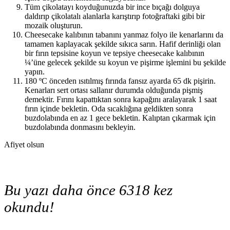
Tüm çikolatayı koyduğunuzda bir ince bıçağı dolguya
daldırıp çikolatalı alanlarla karıştırıp fotoğraftaki gibi bir
mozaik oluşturun.
Cheesecake kalıbının tabanını yanmaz folyo ile kenarlarını da
tamamen kaplayacak şekilde sıkıca sarın. Hafif derinliği olan
bir fırın tepsisine koyun ve tepsiye cheesecake kalıbının
¼’üne gelecek şekilde su koyun ve pişirme işlemini bu şekilde
yapın.
180 ºC önceden ısıtılmış fırında fansız ayarda 65 dk pişirin.
Kenarları sert ortası sallanır durumda olduğunda pişmiş
demektir. Fırını kapattıktan sonra kapağını aralayarak 1 saat
fırın içinde bekletin. Oda sıcaklığına geldikten sonra
buzdolabında en az 1 gece bekletin. Kalıptan çıkarmak için
buzdolabında donmasını bekleyin.
Afiyet olsun
Bu yazı daha önce 6318 kez
okundu!