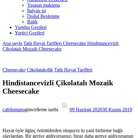
Yaşasın makarna
İtalyan işi
Doğal Beslenme
Balık
Yurtdışı Gezileri
Yurtiçi Gezileri
Ana sayfa
Tatlı Hayat Tarifleri
Cheesecake
Hindistancevizli
Çikolatalı Mozaik Cheesecake
Cheesecake
Çikolatakolik
Tatlı Hayat Tarifleri
Hindistancevizli Çikolatalı Mozaik
Cheesecake
cafelontano
güncelleme tarihi
09 Haziran 2020
30 Kasım 2019
Hayat öyle ilginç örüntülerden oluşuyor ki yani birbirine bağlı
olaylardan. Bir geriye gidiyorsunuz, biraz daha geriye gidiyorsunuz