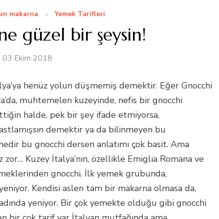
sın makarna
Yemek Tarifleri
e güzel bir şeysin!
03 Ekim 2018
talya’ya henüz yolun düşmemiş demektir. Eğer Gnocchi
lya’da, muhtemelen kuzeyinde, nefis bir gnocchi
ttiğin halde, pek bir şey ifade etmiyorsa,
rastlamışsın demektir ya da bilinmeyen bu
nedir bu gnocchi dersen anlatımı çok basit. Ama
az zor… Kuzey İtalya’nın, özellikle Emiglia Romana ve
emeklerinden gnocchi. İlk yemek grubunda,
yeniyor. Kendisi aslen tam bir makarna olmasa da,
tadında yeniyor. Bir çok yemekte olduğu gibi gnocchi
n bir çok tarif var İtalyan mutfağında ama