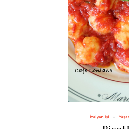
İtalyan işi
Yaşa