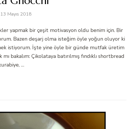
ta Gnocchi
13 Mayıs 2018
er yapmak bir çeşit motivasyon oldu benim için. Bir
yorum. Bazen deşarj olma isteğim öyle yoğun oluyor ki
 istiyorum. İşte yine öyle bir günde mutfak üretim
ak mı bakalım: Çikolataya batırılmış fındıklı shortbread
kurabiye, …