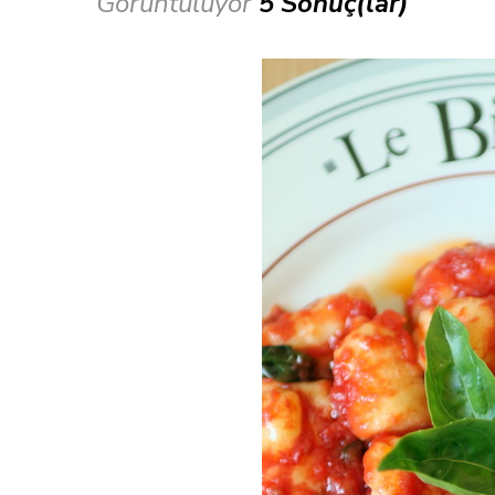
Görüntülüyor
5 Sonuç(lar)