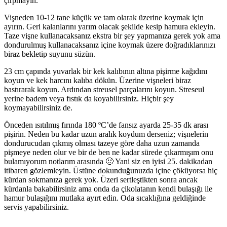
çırpmayın.
Vişneden 10-12 tane küçük ve tam olarak üzerine koymak için
ayırın. Geri kalanlarını yarım olacak şekilde kesip hamura ekleyin.
Taze vişne kullanacaksanız ekstra bir şey yapmanıza gerek yok ama
dondurulmuş kullanacaksanız içine koymak üzere doğradıklarınızı
biraz bekletip suyunu süzün.
23 cm çapında yuvarlak bir kek kalıbının altına pişirme kağıdını
koyun ve kek harcını kalıba dökün. Üzerine vişneleri biraz
bastırarak koyun. Ardından streusel parçalarını koyun. Streseul
yerine badem veya fıstık da koyabilirsiniz. Hiçbir şey
koymayabilirsiniz de.
Önceden ısıtılmış fırında 180 ºC’de fansız ayarda 25-35 dk arası
pişirin. Neden bu kadar uzun aralık koydum derseniz; vişnelerin
dondurucudan çıkmış olması tazeye göre daha uzun zamanda
pişmeye neden olur ve bir de ben ne kadar sürede çıkarmışım onu
bulamıyorum notlarım arasında 🙂 Yani siz en iyisi 25. dakikadan
itibaren gözlemleyin. Üstüne dokunduğunuzda içine çöküyorsa hiç
kürdan sokmanıza gerek yok. Üzeri sertleştikten sonra ancak
kürdanla bakabilirsiniz ama onda da çikolatanın kendi bulaşığı ile
hamur bulaşığını mutlaka ayırt edin. Oda sıcaklığına geldiğinde
servis yapabilirsiniz.