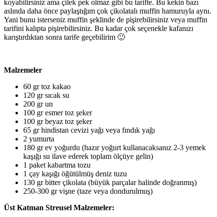
koyabilirsiniz ama çilek pek olmaz gibi bu tarifte. Bu kekin bazı
aslında daha önce paylaştığım çok çikolatalı muffin hamuruyla aynı.
Yani bunu isterseniz muffin şeklinde de pişirebilirsiniz veya muffin
tarifini kalıpta pişirebilirsiniz. Bu kadar çok seçenekle kafanızı
karıştırdıktan sonra tarife geçebilirim 🙂
Malzemeler
60 gr toz kakao
120 gr sıcak su
200 gr un
100 gr esmer toz şeker
100 gr beyaz toz şeker
65 gr hindistan cevizi yağı veya fındık yağı
2 yumurta
180 gr ev yoğurdu (hazır yoğurt kullanacaksanız 2-3 yemek
kaşığı su ilave ederek toplam ölçüye gelin)
1 paket kabartma tozu
1 çay kaşığı öğütülmüş deniz tuzu
130 gr bitter çikolata (büyük parçalar halinde doğranmış)
250-300 gr vişne (taze veya dondurulmuş)
Üst Katman Streusel Malzemeler: