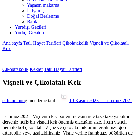
Yaşasın makarna
İtalyan işi
Doğal Beslenme
Balık
Yurtdışı Gezileri
Yurtiçi Gezileri
Ana sayfa
Tatlı Hayat Tarifleri
Çikolatakolik
Vişneli ve Çikolatalı
Kek
Çikolatakolik
Kekler
Tatlı Hayat Tarifleri
Vişneli ve Çikolatalı Kek
cafelontano
güncelleme tarihi
19 Kasım 2023
11 Temmuz 2021
Temmuz 2021. Vişnenin kısa süren mevsiminde taze taze yapalım
derseniz nefis bir vişneli kek önermiş olacağım size. Hem vişneli
hem de bol çikolatalı. Vişne ve çikolata miktarını tercihinize göre
arttırabilir veya azaltabilirsiniz. Vişne yerine frambuaz, böğürtlen de