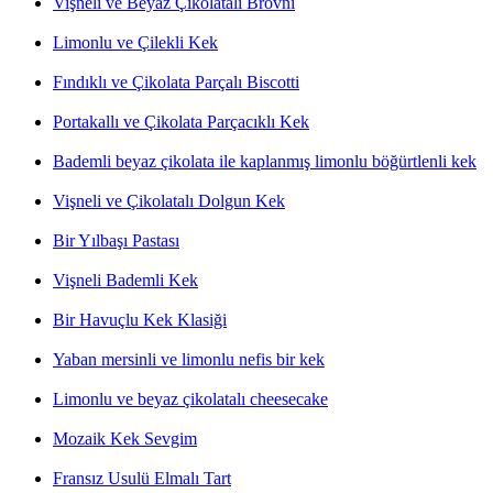
Vişneli ve Beyaz Çikolatalı Brovni
Limonlu ve Çilekli Kek
Fındıklı ve Çikolata Parçalı Biscotti
Portakallı ve Çikolata Parçacıklı Kek
Bademli beyaz çikolata ile kaplanmış limonlu böğürtlenli kek
Vişneli ve Çikolatalı Dolgun Kek
Bir Yılbaşı Pastası
Vişneli Bademli Kek
Bir Havuçlu Kek Klasiği
Yaban mersinli ve limonlu nefis bir kek
Limonlu ve beyaz çikolatalı cheesecake
Mozaik Kek Sevgim
Fransız Usulü Elmalı Tart