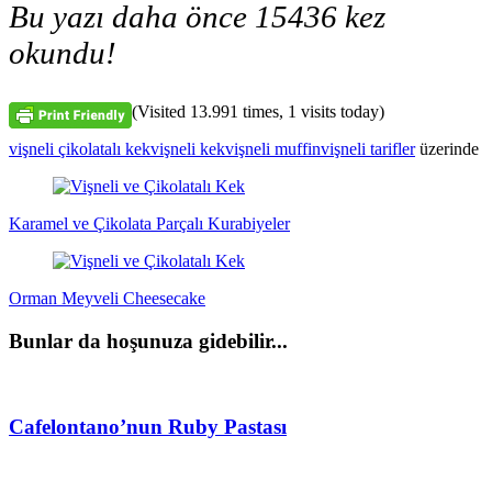
Bu yazı daha önce 15436 kez
okundu!
(Visited 13.991 times, 1 visits today)
vişneli çikolatalı kek
vişneli kek
vişneli muffin
vişneli tarifler
üzerinde
Yazı
dolaşımı
Karamel ve Çikolata Parçalı Kurabiyeler
Orman Meyveli Cheesecake
Bunlar da hoşunuza gidebilir...
Cafelontano’nun Ruby Pastası