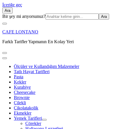
İçeriğe geç
Ara
Ara:
Bir şey mi arıyorsunuz?
CAFE LONTANO
Farklı Tarifler Yapmanın En Kolay Yeri
Ölçüler ve Kullandığım Malzemeler
Tatlı Hayat Tarifleri
Pasta
Kekler
Kurabiye
Cheesecake
Brownie
Çilekli
Çikolatakolik
Ekmekler
Yemek Tarifleri
Çörekler
Haftasonu Lezzetleri