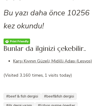
Bu yazı daha önce 10256
kez okundu!
Bunlar da ilginizi çekebilir..
Karşı Kıyının Güzeli; Midilli Adası (Lesvos)
(Visited 3.160 times, 1 visits today)
beef & fish dergisi
beef&fish dergisi
ilk dergi yazım
lizbon gurme öneriler