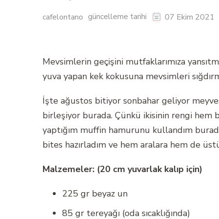
güncelleme tarihi
cafelontano
07 Ekim 2021
Mevsimlerin geçişini mutfaklarımıza yansıtm
yuva yapan kek kokusuna mevsimleri sığdırm
İşte ağustos bitiyor sonbahar geliyor meyve
birleşiyor burada. Çünkü ikisinin rengi hem 
yaptığım muffin hamurunu kullandım burada.
bites hazırladım ve hem aralara hem de üstü
Malzemeler: (20 cm yuvarlak kalıp için)
225 gr beyaz un
85 gr tereyağı (oda sıcaklığında)