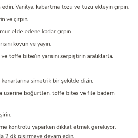
din. Vanilya, kabartma tozu ve tuzu ekleyin çırpın.
n ve çırpın.
amur elde edene kadar çırpın.
ısını koyun ve yayın.
e toffe bites’ın yarısını serpiştirin aralıklarla.
 kenarlarına simetrik bir şekilde dizin.
 üzerine böğürtlen, toffe bites ve file badem
irin.
şme kontrolü yaparken dikkat etmek gerekiyor.
a 2 dk pişirmeye devam edin.