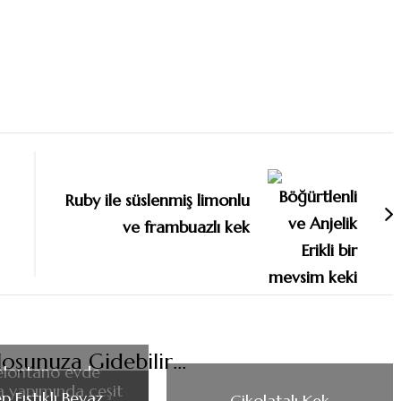
Ruby ile süslenmiş limonlu
ve frambuazlı kek
oşunuza Gidebilir...
elontano evde
a yapımında çeşit
p Fıstıklı Beyaz
Çikolatalı Kek