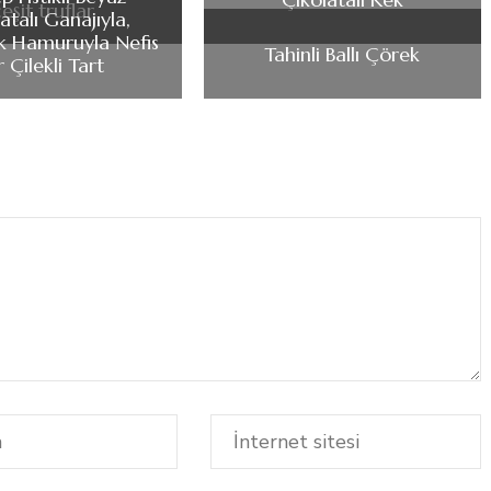
eşit truflar
atalı Ganajıyla,
 Hamuruyla Nefis
Tahinli Ballı Çörek
r Çilekli Tart