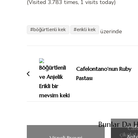
(Visited 3.783 times, 1 visits today)
böğürtlenli kek
erikli kek
üzerinde
Yazı
dolaşımı
Cafelontano’nun Ruby
Pastası
Bunlar Da H
Caf
çikolat
Ante
Vişneli Brovni