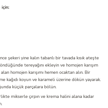
için:
nce şekeri yine kalın tabanlı bir tavada kısık ateşte
e döndüğünde tereyağını ekleyin ve homojen karışım
k alan homojen karışımı hemen ocaktan alın. Bir
rme kağıdı koyun ve karameli üzerine dökün yayarak.
unda küçük parçalara bölün.
rlikte mikserle çırpın ve krema halini alana kadar
n.