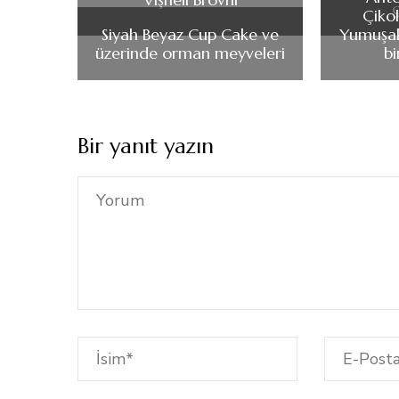
ç
Çikol
Siyah Beyaz Cup Cake ve
Yumuşak
üzerinde orman meyveleri
bi
Bir yanıt yazın